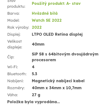
Stav
Použitý produkt: A- stav
produktu
:
Barva
:
Hvězdně bílá
Model
:
Watch SE 2022
Rok výroby
:
2022
Displej
:
LTPO OLED Retina displej
Velikost
40mm
displeje
:
SiP S8 s 64bitovým dvoujádroým
Čip
:
procesorem
Wi-Fi
:
4
Bluetooth
:
5.3
Nabíjení
:
Magnetický nabíjecí kabel
Rozměry
:
40mm x 34mm x 10,7mm
Váha
:
27 g
Položka byla vyprodána…