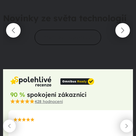
Novinky ze světa technologií
Přejít do magazínu
90 %
spokojení zákazníci
428
hodnocení
maximální spokojenost
22.06.2025