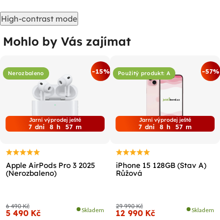
High-contrast mode
Mohlo by Vás zajímat
-15%
-57%
Nerozbaleno
Použitý produkt: A
Jarní výprodej ještě
Jarní výprodej ještě
7
dni
8
h
57
m
7
dni
8
h
57
m
Apple AirPods Pro 3 2025
iPhone 15 128GB (Stav A)
(Nerozbaleno)
Růžová
6 490 Kč
29 990 Kč
Skladem
Skladem
5 490 Kč
12 990 Kč