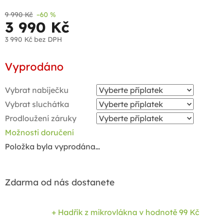
9 990 Kč
–60 %
3 990 Kč
3 990 Kč
bez DPH
Měrná
Vyprodáno
cena:
Vybrat nabíječku
Vybrat sluchátka
Prodloužení záruky
Možnosti doručení
Položka byla vyprodána…
Zdarma od nás dostanete
+ Hadřík z mikrovlákna
v hodnotě 99 Kč