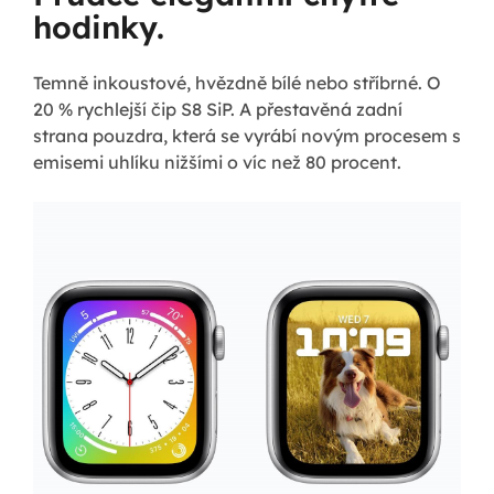
hodinky.
Temně inkoustové, hvězdně bílé nebo stříbrné. O
20 % rychlejší čip S8 SiP. A přestavěná zadní
strana pouzdra, která se vyrábí novým procesem s
emisemi uhlíku nižšími o víc než 80 procent.