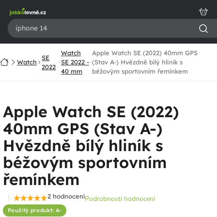
Přejít
na
obsah
Watch
Apple Watch SE (2022) 40mm GPS
SE
Domů
Watch
SE 2022 -
(Stav A-) Hvězdně bílý hliník s
2022
40 mm
béžovým sportovním řemínkem
Apple Watch SE (2022)
40mm GPS (Stav A-)
Hvězdně bílý hliník s
béžovým sportovním
řemínkem
2 hodnocení
Podrobnosti hodnocení
Průměrné
Použitý produkt: A-
hodnocení