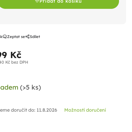
Přidat do košíku
sk
Zeptat se
Sdílet
99 Kč
40 Kč bez DPH
ná
a:
ladem
(>5 ks)
eme doručit do:
11.8.2026
Možnosti doručení