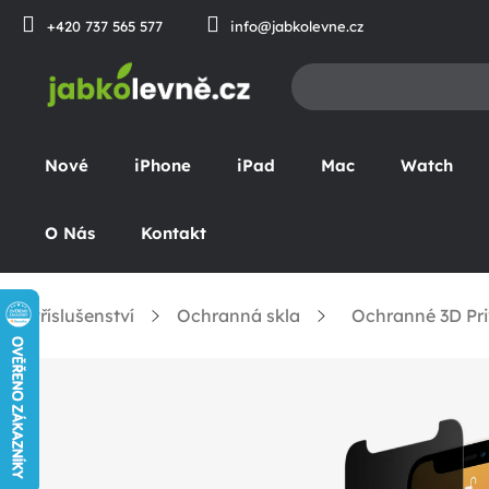
Přejít
+420 737 565 577
info@jabkolevne.cz
na
obsah
Nové
iPhone
iPad
Mac
Watch
O Nás
Kontakt
Příslušenství
Ochranná skla
Ochranné 3D Pri
omů