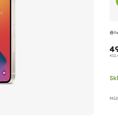
Ti
4
412,
Měr
cen
Sk
Můž