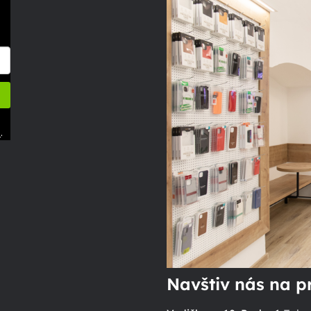
.
ů
Navštiv nás na p