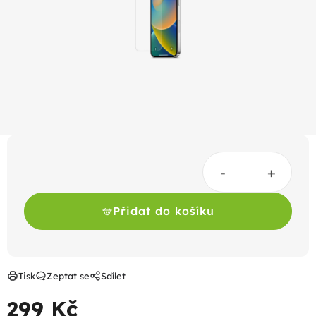
hvězdiček.
Přidat do košíku
Tisk
Zeptat se
Sdílet
299 Kč