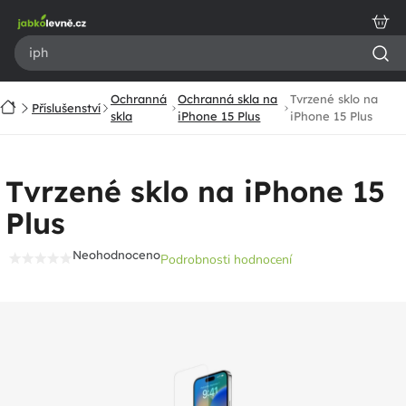
Přejít
na
obsah
Ochranná
Ochranná skla na
Tvrzené sklo na
Domů
Příslušenství
skla
iPhone 15 Plus
iPhone 15 Plus
Tvrzené sklo na iPhone 15
Plus
Neohodnoceno
Podrobnosti hodnocení
Průměrné
hodnocení
produktu
je
0,0
z
5