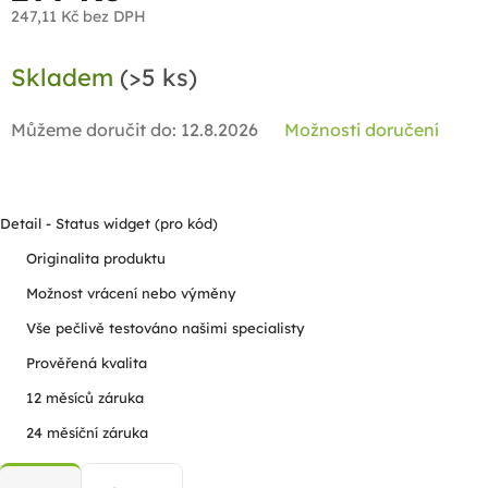
247,11 Kč bez DPH
Měrná
Skladem
(>5 ks)
cena:
Můžeme doručit do:
12.8.2026
Možnosti doručení
Detail - Status widget (pro kód)
Originalita produktu
Možnost vrácení nebo výměny
Vše pečlivě testováno našimi specialisty
Prověřená kvalita
12 měsíců záruka
24 měsíční záruka