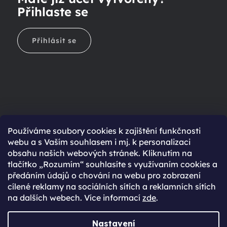
Přihlaste se
Přihlásit se
Ještě nemáte účet?
Používáme soubory cookies k zajištění funkčnosti
webu a s Vaším souhlasem i mj. k personalizaci
Rychlejší nákup díky uloženým údajům
obsahu našich webových stránek. Kliknutím na
Přehled o stavu objednávky
tlačítko „Rozumím“ souhlasíte s využívaním cookies a
předáním údajů o chování na webu pro zobrazení
Kompletní historie objednávek
cílené reklamy na sociálních sítích a reklamních sítích
Speciální akce, novinky a slevy pro registrované
na dalších webech. Více informací
zde
.
REGISTROVAT SE
Nastavení