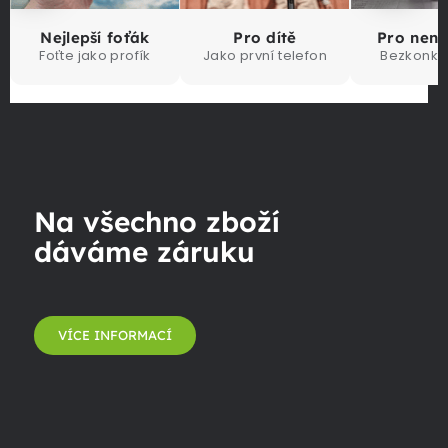
Nejlepší foťák
Pro dítě
Pro nen
Foťte jako profík
Jako první telefon
Bezkonku
Na všechno zboží
dáváme záruku
VÍCE INFORMACÍ