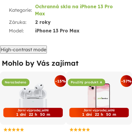
Ochranná skla na iPhone 13 Pro
Kategorie
:
Max
Záruka
:
2 roky
Model
:
iPhone 13 Pro Max
High-contrast mode
Mohlo by Vás zajímat
-15%
-57%
Nerozbaleno
Použitý produkt: A
Jarní výprodej ještě
Jarní výprodej ještě
1
dni
22
h
50
m
1
dni
22
h
50
m