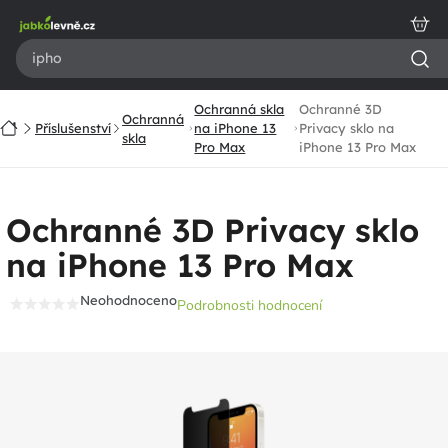
Přejít
na
obsah
Ochranná skla
Ochranné 3D
Ochranná
Domů
Příslušenství
na iPhone 13
Privacy sklo na
skla
Pro Max
iPhone 13 Pro Max
Ochranné 3D Privacy sklo
na iPhone 13 Pro Max
Neohodnoceno
Podrobnosti hodnocení
Průměrné
hodnocení
produktu
je
0,0
z