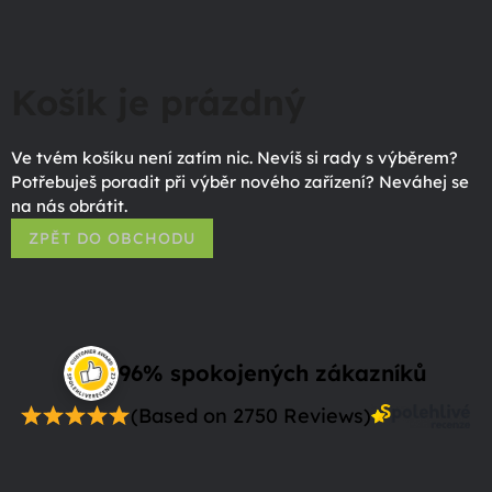
Košík je prázdný
Ve tvém košíku není zatím nic. Nevíš si rady s výběrem?
Potřebuješ poradit při výběr nového zařízení? Neváhej se
na nás obrátit.
ZPĚT DO OBCHODU
96% spokojených zákazníků
(Based on 2750 Reviews)