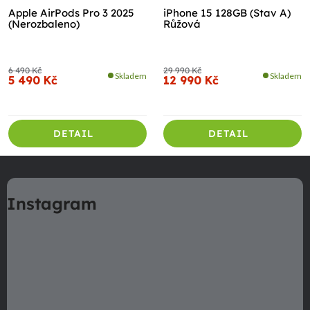
Apple AirPods Pro 3 2025
iPhone 15 128GB (Stav A)
(Nerozbaleno)
Růžová
6 490 Kč
29 990 Kč
Skladem
Skladem
5 490 Kč
12 990 Kč
DETAIL
DETAIL
Z
á
Instagram
p
a
t
í