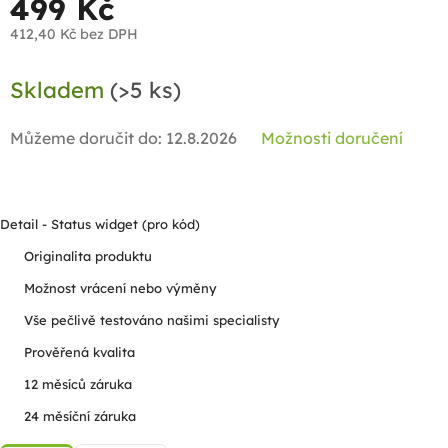
499 Kč
412,40 Kč bez DPH
Měrná
Skladem
(>5 ks)
cena:
Můžeme doručit do:
12.8.2026
Možnosti doručení
Detail - Status widget (pro kód)
Originalita produktu
Možnost vrácení nebo výměny
Vše pečlivě testováno našimi specialisty
Prověřená kvalita
12 měsíců záruka
24 měsíční záruka