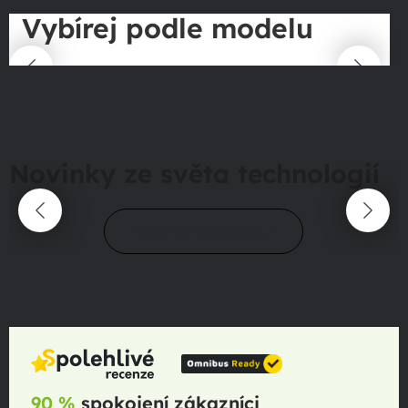
Vybírej podle modelu
Novinky ze světa technologií
Přejít do magazínu
90 %
spokojení zákazníci