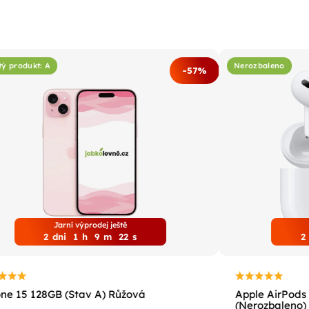
tý produkt: A
Nerozbaleno
-57%
Jarní výprodej ještě
2
dni
1
h
9
m
21
s
2
ne 15 128GB (Stav A) Růžová
Apple AirPods 
(Nerozbaleno)