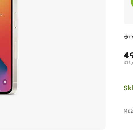
Ti
4
412,
Měr
cen
Sk
Můž