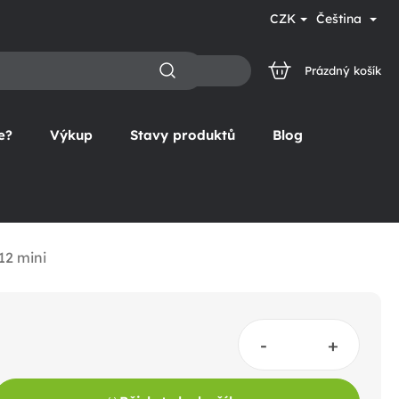
CZK
Čeština
Prázdný košík
NÁKUPNÍ
KOŠÍK
e?
Výkup
Stavy produktů
Blog
12 mini