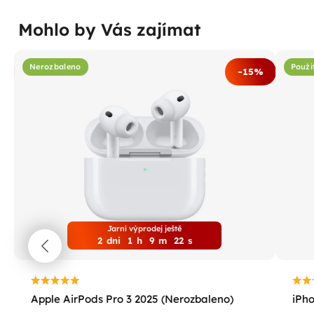
Mohlo by Vás zajímat
Nerozbaleno
Použi
%
-15%
Jarní výprodej ještě
2
dni
1
h
9
m
21
s
Apple AirPods Pro 3 2025 (Nerozbaleno)
iPho