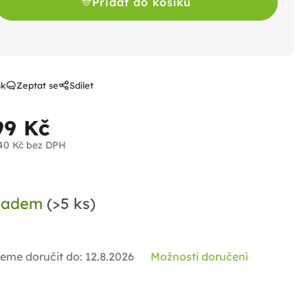
Přidat do košíku
sk
Zeptat se
Sdílet
99 Kč
40 Kč bez DPH
ná
a:
ladem
(>5 ks)
eme doručit do:
12.8.2026
Možnosti doručení