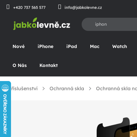
Přejít
+420 737 565 577
info@jabkolevne.cz
na
obsah
Nové
iPhone
iPad
Mac
Watch
O Nás
Kontakt
Příslušenství
Ochranná skla
Ochranná skla na
omů