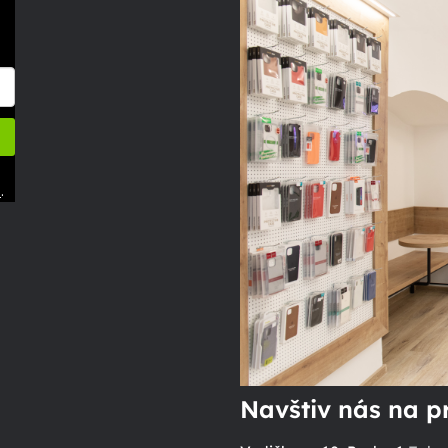
.
ů
Navštiv nás na p