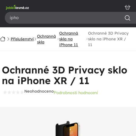
Přejít
na
obsah
Ochranná
Ochranné 3D Privacy
Ochranná
Domů
Příslušenství
skla na
sklo na iPhone XR /
skla
iPhone 11
11
Ochranné 3D Privacy sklo
na iPhone XR / 11
Neohodnoceno
Podrobnosti hodnocení
Průměrné
hodnocení
produktu
je
0,0
z