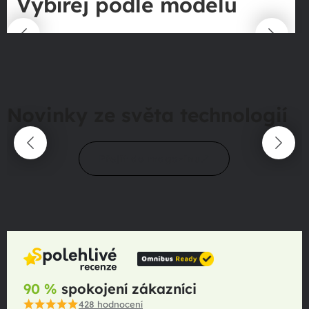
Vybírej podle modelu
Novinky ze světa technologií
Přejít do magazínu
90 %
spokojení zákazníci
428
hodnocení