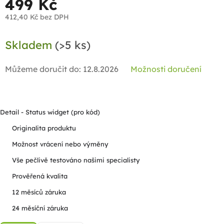
499 Kč
412,40 Kč bez DPH
Měrná
Skladem
(>5 ks)
cena:
Můžeme doručit do:
12.8.2026
Možnosti doručení
Detail - Status widget (pro kód)
Originalita produktu
Možnost vrácení nebo výměny
Vše pečlivě testováno našimi specialisty
Prověřená kvalita
12 měsíců záruka
24 měsíční záruka