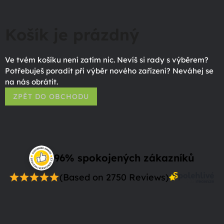
Košík je prázdný
Ve tvém košíku není zatím nic. Nevíš si rady s výběrem?
Potřebuješ poradit při výběr nového zařízení? Neváhej se
na nás obrátit.
ZPĚT DO OBCHODU
96% spokojených zákazníků
(Based on 2750 Reviews)