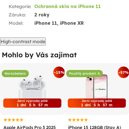
Kategorie
:
Ochranná skla na iPhone 11
Záruka
:
2 roky
Model
:
iPhone 11, iPhone XR
High-contrast mode
Mohlo by Vás zajímat
-15%
-57%
Nerozbaleno
Použitý produkt: A
Jarní výprodej ještě
Jarní výprodej ještě
1
dni
5
h
57
m
1
dni
5
h
57
m
Apple AirPods Pro 3 2025
iPhone 15 128GB (Stav A)