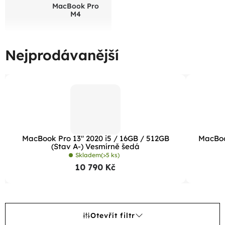
MacBook Pro
M4
Nejprodávanější
MacBook Pro 13" 2020 i5 / 16GB / 512GB
MacBoo
(Stav A-) Vesmírně šedá
Skladem
(>5 ks)
10 790 Kč
Otevřít filtr