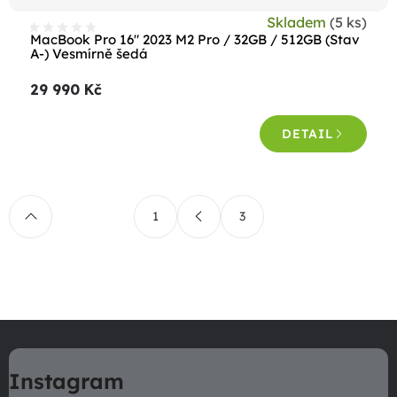
Skladem
(5 ks)
MacBook Pro 16" 2023 M2 Pro / 32GB / 512GB (Stav
A-) Vesmírně šedá
29 990 Kč
DETAIL
O
S
3
1
t
v
r
l
á
á
n
d
k
a
o
Z
v
c
á
á
í
Instagram
n
p
p