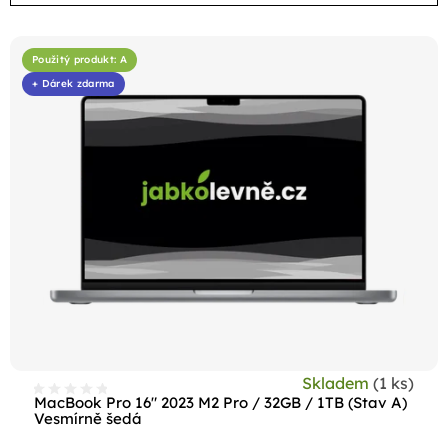
V
ý
Použitý produkt: A
+ Dárek zdarma
p
i
s
p
r
o
d
u
k
t
Skladem
(1 ks)
ů
MacBook Pro 16" 2023 M2 Pro / 32GB / 1TB (Stav A)
Vesmírně šedá