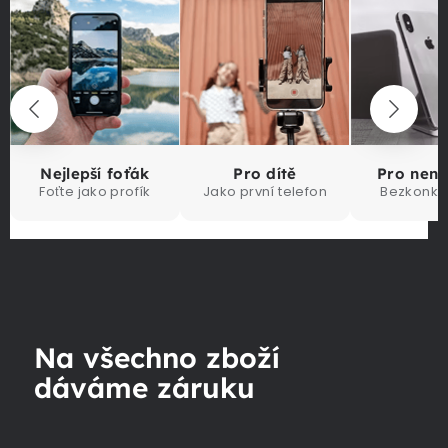
Nejlepší foťák
Pro dítě
Pro nen
Foťte jako profík
Jako první telefon
Bezkonku
Na všechno zboží
dáváme záruku