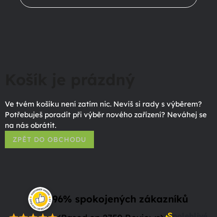
Košík je prázdný
Ve tvém košíku není zatím nic. Nevíš si rady s výběrem?
Potřebuješ poradit při výběr nového zařízení? Neváhej se
na nás obrátit.
ZPĚT DO OBCHODU
96% spokojených zákazníků