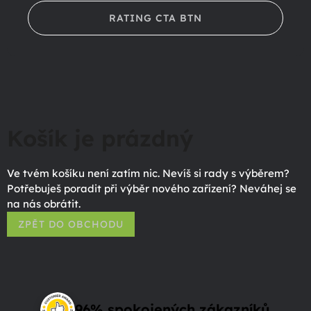
RATING CTA BTN
Košík je prázdný
Ve tvém košíku není zatím nic. Nevíš si rady s výběrem?
Potřebuješ poradit při výběr nového zařízení? Neváhej se
na nás obrátit.
ZPĚT DO OBCHODU
96% spokojených zákazníků