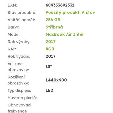
EAN
:
689353692331
Stav produktu
:
Použitý produkt: A stav
Vnitřní paměť
:
256 GB
Barva
:
Stříbrná
Model
:
MacBook Air Intel
Rok výroby
:
2017
RAM
:
8GB
Rok vydání
:
2017
Velikost
13"
obrazovky
:
Rozlišení
1440x900
obrazovky
:
Typ displeje
:
LED
Hustota pixelů
:
Obnovovací
frekvence