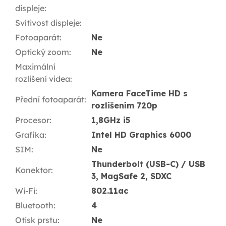
displeje
:
Svítivost displeje
:
Fotoaparát
:
Ne
Optický zoom
:
Ne
Maximální
rozlišení videa
:
Kamera FaceTime HD s
Přední fotoaparát
:
rozlišením 720p
Procesor
:
1,8GHz i5
Grafika
:
Intel HD Graphics 6000
SIM
:
Ne
Thunderbolt (USB-C) / USB
Konektor
:
3, MagSafe 2, SDXC
Wi-Fi
:
802.11ac
Bluetooth
:
4
Otisk prstu
:
Ne