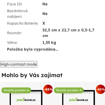
Face ID
:
Ne
Bezdrátové
Ne
nabíjení
:
Kapacita Baterie
:
X
32,5 cm x 22,7 cm x 0,3-1,7
Rozměr
:
cm
Váha
:
1,35 kg
Položka byla vyprodána…
High-contrast mode
Mohlo by Vás zajímat
-88%
-85%
Použitý produkt: A
Použitý produkt: A