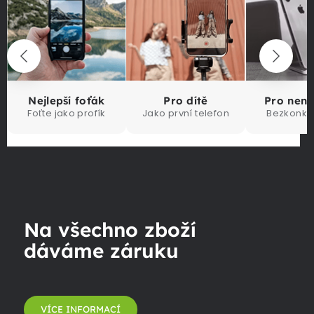
Nejlepší foťák
Pro dítě
Pro nen
Foťte jako profík
Jako první telefon
Bezkonku
Na všechno zboží
dáváme záruku
VÍCE INFORMACÍ