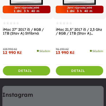
Jarní výprodej ještě
Jarní výprodej ještě
1
dni
3
h
40
m
1
dni
3
h
40
m
iMac 27" 2017 i5 / 8GB /
iMac 21,5" 2017 i5 / 2,3 Ghz
1TB (Stav A) Stříbrná
/ 8GB / 1TB (Stav A)
Stříbrná
103 990 Kč
96 190 Kč
Skladem
Skladem
12 990 Kč
13 990 Kč
DETAIL
DETAIL
Z
á
Instagram
p
a