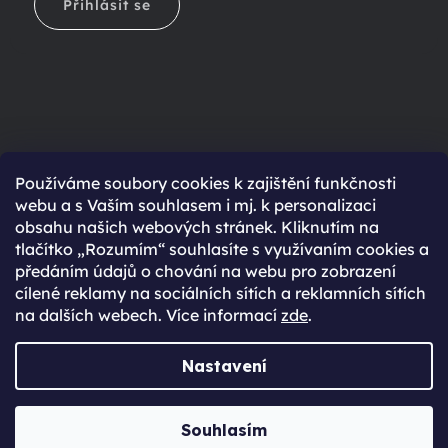
Přihlásit se
Ještě nemáte účet?
Používáme soubory cookies k zajištění funkčnosti
webu a s Vaším souhlasem i mj. k personalizaci
Rychlejší nákup díky uloženým údajům
obsahu našich webových stránek. Kliknutím na
Přehled o stavu objednávky
tlačítko „Rozumím“ souhlasíte s využívaním cookies a
předáním údajů o chování na webu pro zobrazení
Kompletní historie objednávek
cílené reklamy na sociálních sítích a reklamních sítích
Speciální akce, novinky a slevy pro registrované
na dalších webech. Více informací
zde
.
REGISTROVAT SE
Nastavení
Vytvořil Shoptet Premium
Souhlasím
Copyright 2026
JabkoLevně.cz
. Všechna práva vyhrazena.