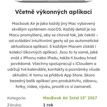
Včetně výkonných aplikací
Macbook Air je jako každý jiný Mac vybavený
skvělým systémem macOS. Každý detail je na
Macu promyšlený, aby se choval tak, jak čekáš –
od ovládání intuitivními gesty až po automatické
aktualizace aplikací. S každým Macem získáš i
kolekci šikovných aplikací. Jsou to ty samé, jaké
znáš z iPhonu nebo iPadu, takže ti budou hned
povědomé. Všechny spolupracují s iCloudem a
udržují tvé kalendáře, kontakty a poznámky všude
aktuální. K tomu se přidává App Store. Skoro
bezedný balík aplikací pro produktivitu, zábavu,
fotky, videa, výuku, prostě co si zamaneš.
Kategorie
:
MacBook Air Intel 13" 2017
Záruka
:
1 rok