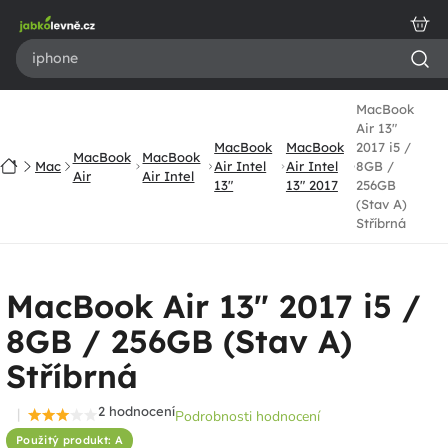
Přejít
na
obsah
MacBook
Air 13"
MacBook
MacBook
2017 i5 /
MacBook
MacBook
Domů
Mac
Air Intel
Air Intel
8GB /
Air
Air Intel
13"
13" 2017
256GB
(Stav A)
Stříbrná
MacBook Air 13" 2017 i5 /
8GB / 256GB (Stav A)
Stříbrná
2 hodnocení
Podrobnosti hodnocení
Průměrné
Použitý produkt: A