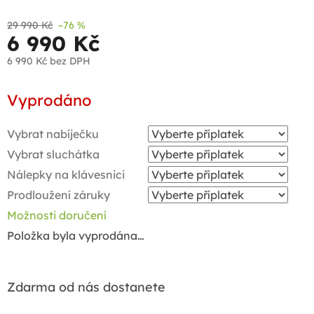
29 990 Kč
–76 %
6 990 Kč
6 990 Kč
bez DPH
Měrná
Vyprodáno
cena:
Vybrat nabíječku
Vybrat sluchátka
Nálepky na klávesnici
Prodloužení záruky
Možnosti doručení
Položka byla vyprodána…
Zdarma od nás dostanete