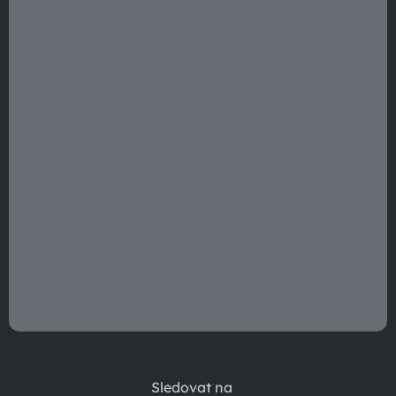
t
í
Sledovat na