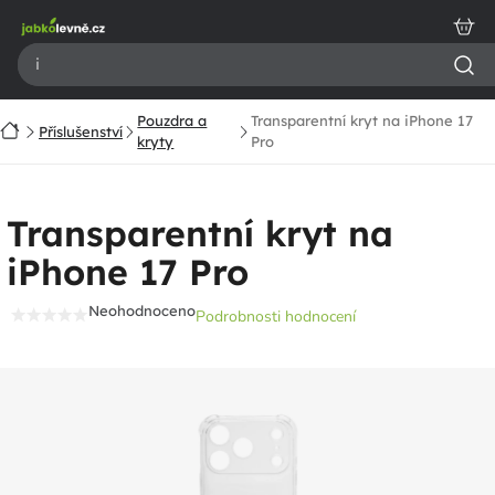
Přejít
na
obsah
Pouzdra a
Transparentní kryt na iPhone 17
Domů
Příslušenství
kryty
Pro
Transparentní kryt na
iPhone 17 Pro
Neohodnoceno
Podrobnosti hodnocení
Průměrné
hodnocení
produktu
je
0,0
z
5