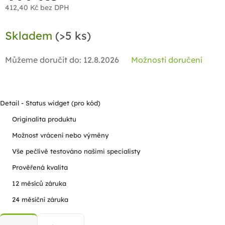
412,40 Kč bez DPH
Měrná
Skladem
(>5 ks)
cena:
Můžeme doručit do:
12.8.2026
Možnosti doručení
Detail - Status widget (pro kód)
Originalita produktu
Možnost vrácení nebo výměny
Vše pečlivě testováno našimi specialisty
Prověřená kvalita
12 měsíců záruka
24 měsíční záruka