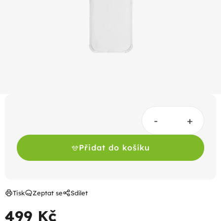
hvězdiček.
Přidat do košíku
Tisk
Zeptat se
Sdílet
499 Kč