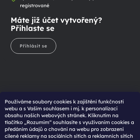
registrované
Máte již účet vytvořený?
Přihlaste se
Přihlásit se
Ještě nemáte účet?
Používáme soubory cookies k zajištění funkčnosti
webu a s Vaším souhlasem i mj. k personalizaci
Rychlejší nákup díky uloženým údajům
obsahu našich webových stránek. Kliknutím na
Přehled o stavu objednávky
tlačítko „Rozumím“ souhlasíte s využívaním cookies a
předáním údajů o chování na webu pro zobrazení
Kompletní historie objednávek
cílené reklamy na sociálních sítích a reklamních sítích
Speciální akce, novinky a slevy pro registrované