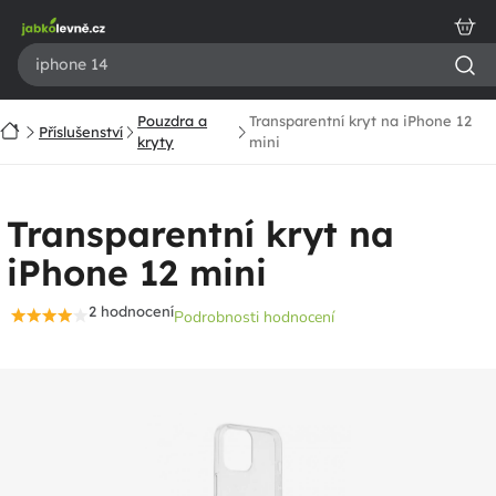
Přejít
na
obsah
Pouzdra a
Transparentní kryt na iPhone 12
Domů
Příslušenství
kryty
mini
Transparentní kryt na
iPhone 12 mini
2 hodnocení
Podrobnosti hodnocení
Průměrné
hodnocení
produktu
je
4,0
z
5