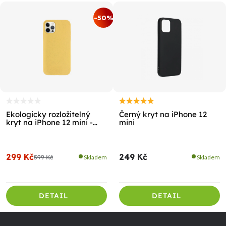
-50%
Ekologicky rozložitelný
Černý kryt na iPhone 12
kryt na iPhone 12 mini -
mini
YELLOW
299 Kč
249 Kč
599 Kč
Skladem
Skladem
DETAIL
DETAIL
Z