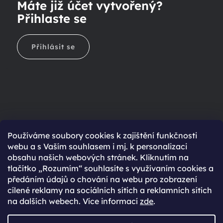
Máte již účet vytvořený?
Přihlaste se
Přihlásit se
Ještě nemáte účet?
Používáme soubory cookies k zajištění funkčnosti
webu a s Vaším souhlasem i mj. k personalizaci
Rychlejší nákup díky uloženým údajům
obsahu našich webových stránek. Kliknutím na
Přehled o stavu objednávky
tlačítko „Rozumím“ souhlasíte s využívaním cookies a
předáním údajů o chování na webu pro zobrazení
Kompletní historie objednávek
cílené reklamy na sociálních sítích a reklamních sítích
Speciální akce, novinky a slevy pro registrované
na dalších webech. Více informací
zde
.
REGISTROVAT SE