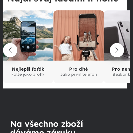
Nejlepší foťák
Pro dítě
Pro nen
Foťte jako profík
Jako první telefon
Bezkonku
Na všechno zboží
dáváme záruku