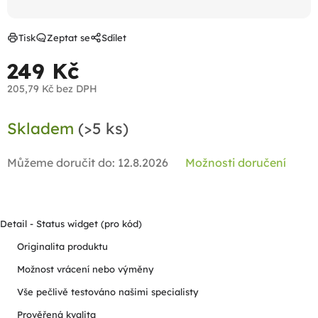
Tisk
Zeptat se
Sdílet
249 Kč
205,79 Kč bez DPH
Měrná
Skladem
(>5 ks)
cena:
Můžeme doručit do:
12.8.2026
Možnosti doručení
Detail - Status widget (pro kód)
Originalita produktu
Možnost vrácení nebo výměny
Vše pečlivě testováno našimi specialisty
Prověřená kvalita