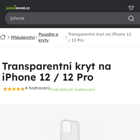
Přejít
na
obsah
Pouzdra a
Transparentní kryt na iPhone 12
Domů
Příslušenství
kryty
/ 12 Pro
Transparentní kryt na
iPhone 12 / 12 Pro
4 hodnocení
Podrobnosti hodnocení
Průměrné
hodnocení
produktu
je
4,5
z
5