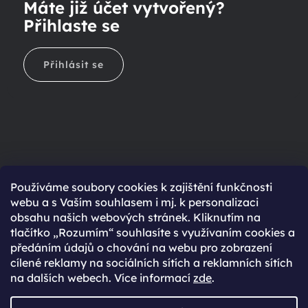
Máte již účet vytvořený?
Přihlaste se
Přihlásit se
Ještě nemáte účet?
Používáme soubory cookies k zajištění funkčnosti
webu a s Vaším souhlasem i mj. k personalizaci
Rychlejší nákup díky uloženým údajům
obsahu našich webových stránek. Kliknutím na
Přehled o stavu objednávky
tlačítko „Rozumím“ souhlasíte s využívaním cookies a
předáním údajů o chování na webu pro zobrazení
Kompletní historie objednávek
cílené reklamy na sociálních sítích a reklamních sítích
Speciální akce, novinky a slevy pro registrované
na dalších webech. Více informací
zde
.
REGISTROVAT SE