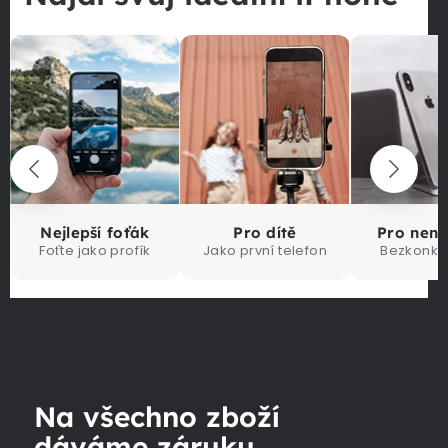
Nejlepší foťák
Pro dítě
Pro nen
Foťte jako profík
Jako první telefon
Bezkonku
Na všechno zboží
dáváme záruku