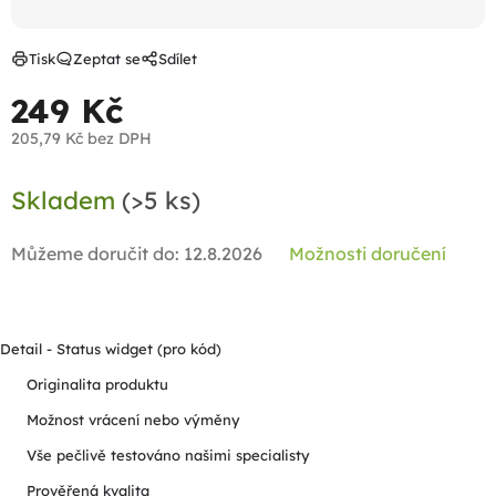
Tisk
Zeptat se
Sdílet
249 Kč
205,79 Kč bez DPH
Měrná
Skladem
(>5 ks)
cena:
Můžeme doručit do:
12.8.2026
Možnosti doručení
Detail - Status widget (pro kód)
Originalita produktu
Možnost vrácení nebo výměny
Vše pečlivě testováno našimi specialisty
Prověřená kvalita