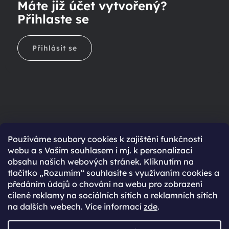
Máte již účet vytvořený?
Přihlaste se
Přihlásit se
Ještě nemáte účet?
Používáme soubory cookies k zajištění funkčnosti
webu a s Vaším souhlasem i mj. k personalizaci
Rychlejší nákup díky uloženým údajům
obsahu našich webových stránek. Kliknutím na
Přehled o stavu objednávky
tlačítko „Rozumím“ souhlasíte s využívaním cookies a
předáním údajů o chování na webu pro zobrazení
Kompletní historie objednávek
cílené reklamy na sociálních sítích a reklamních sítích
Speciální akce, novinky a slevy pro registrované
na dalších webech. Více informací
zde
.
REGISTROVAT SE