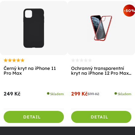
-50
Černý kryt na iPhone 11
Ochranný transparentní
Pro Max
kryt na iPhone 12 Pro Max
- RED
249 Kč
299 Kč
Skladem
599 Kč
Skladem
DETAIL
DETAIL
Z