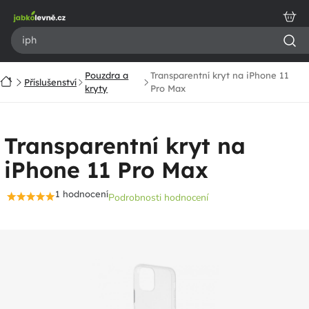
Přejít
na
obsah
Pouzdra a
Transparentní kryt na iPhone 11
Domů
Příslušenství
kryty
Pro Max
Transparentní kryt na
iPhone 11 Pro Max
1 hodnocení
Podrobnosti hodnocení
Průměrné
hodnocení
produktu
je
5,0
z
5