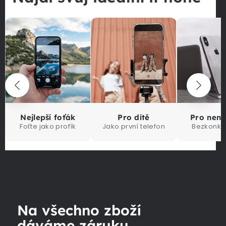
Nejlepší foťák
Pro dítě
Pro nen
Foťte jako profík
Jako první telefon
Bezkonku
Na všechno zboží
dáváme záruku