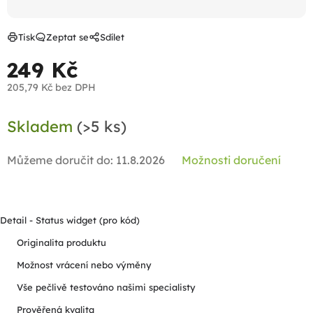
Tisk
Zeptat se
Sdílet
249 Kč
205,79 Kč bez DPH
Měrná
Skladem
(>5 ks)
cena:
Můžeme doručit do:
11.8.2026
Možnosti doručení
Detail - Status widget (pro kód)
Originalita produktu
Možnost vrácení nebo výměny
Vše pečlivě testováno našimi specialisty
Prověřená kvalita