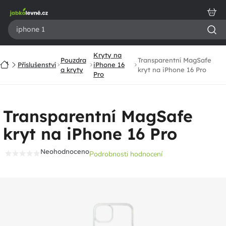
Přejít
na
obsah
Kryty na
Pouzdra
Transparentní MagSafe
Domů
Příslušenství
iPhone 16
a kryty
kryt na iPhone 16 Pro
Pro
Transparentní MagSafe
kryt na iPhone 16 Pro
Neohodnoceno
Podrobnosti hodnocení
Průměrné
hodnocení
produktu
je
0,0
z