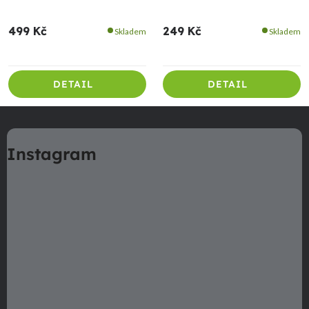
499 Kč
249 Kč
Skladem
Skladem
DETAIL
DETAIL
Z
á
Instagram
p
a
t
í