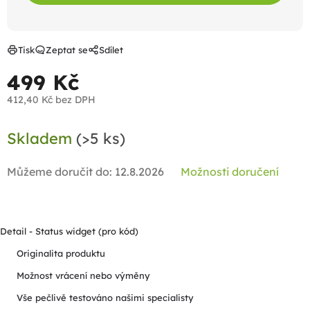
Tisk
Zeptat se
Sdílet
499 Kč
412,40 Kč bez DPH
Měrná
Skladem
(>5 ks)
cena:
Můžeme doručit do:
12.8.2026
Možnosti doručení
Detail - Status widget (pro kód)
Originalita produktu
Možnost vrácení nebo výměny
Vše pečlivě testováno našimi specialisty