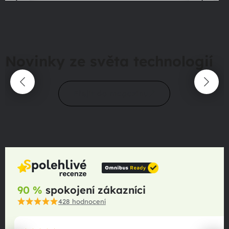
Novinky ze světa technologií
Přejít do magazínu
90 %
spokojení zákazníci
428
hodnocení