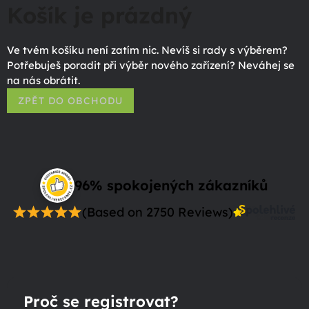
Košík je prázdný
Ve tvém košíku není zatím nic. Nevíš si rady s výběrem?
Potřebuješ poradit při výběr nového zařízení? Neváhej se
na nás obrátit.
ZPĚT DO OBCHODU
96% spokojených zákazníků
(Based on 2750 Reviews)
Proč se registrovat?