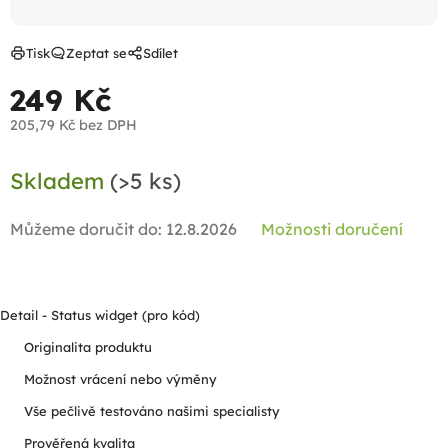
Tisk
Zeptat se
Sdílet
249 Kč
205,79 Kč bez DPH
Měrná
Skladem
(>5 ks)
cena:
Můžeme doručit do:
12.8.2026
Možnosti doručení
Detail - Status widget (pro kód)
Originalita produktu
Možnost vrácení nebo výměny
Vše pečlivě testováno našimi specialisty
Prověřená kvalita