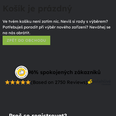
Košík je prázdný
Ve tvém košíku není zatím nic. Nevíš si rady s výběrem?
Potřebuješ poradit při výběr nového zařízení? Neváhej se
na nás obrátit.
ZPĚT DO OBCHODU
96% spokojených zákazníků
(Based on 2750 Reviews)
Proč se registrovat?