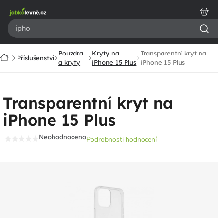
Přejít
na
obsah
Pouzdra
Kryty na
Transparentní kryt na
Domů
Příslušenství
a kryty
iPhone 15 Plus
iPhone 15 Plus
Transparentní kryt na
iPhone 15 Plus
Neohodnoceno
Podrobnosti hodnocení
Průměrné
hodnocení
produktu
je
0,0
z
5