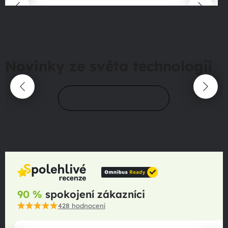
Novinky ze světa technologií
Přejít do magazínu
90 %
spokojení zákazníci
428
hodnocení