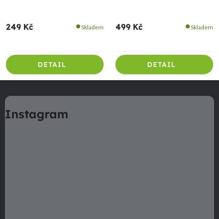
249 Kč
499 Kč
Skladem
Skladem
DETAIL
DETAIL
Z
á
Instagram
p
a
t
í