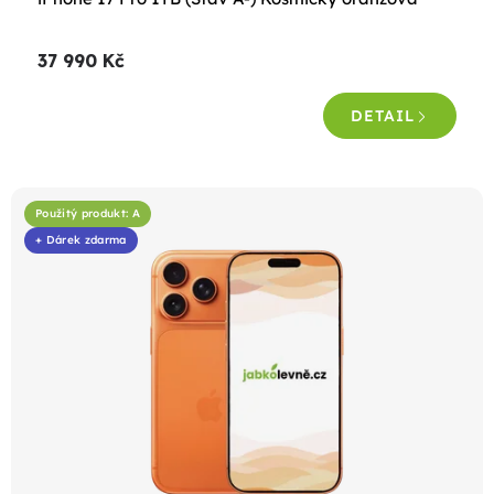
37 990 Kč
DETAIL
Použitý produkt: A
+ Dárek zdarma