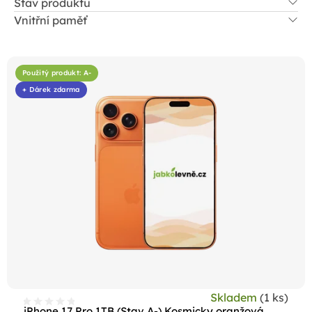
Stav produktu
Vnitřní paměť
V
ý
Použitý produkt: A-
p
+ Dárek zdarma
i
s
p
r
o
d
u
k
t
ů
Skladem
(1 ks)
iPhone 17 Pro 1TB (Stav A-) Kosmicky oranžová