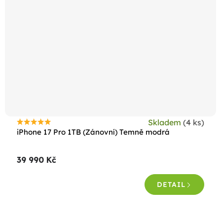
Skladem
(4 ks)
Průměrné
iPhone 17 Pro 1TB (Zánovní) Temně modrá
hodnocení
produktu
39 990 Kč
je
5,0
DETAIL
z
5
hvězdiček.