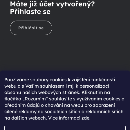
Máte již účet vytvořený?
Přihlaste se
Přihlásit se
Ještě nemáte účet?
Používáme soubory cookies k zajištění funkčnosti
webu a s Vaším souhlasem i mj. k personalizaci
Rychlejší nákup díky uloženým údajům
obsahu našich webových stránek. Kliknutím na
Přehled o stavu objednávky
tlačítko „Rozumím“ souhlasíte s využívaním cookies a
předáním údajů o chování na webu pro zobrazení
Kompletní historie objednávek
cílené reklamy na sociálních sítích a reklamních sítích
Speciální akce, novinky a slevy pro registrované
na dalších webech. Více informací
zde
.
REGISTROVAT SE