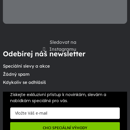
s
u
Sledovat na
Instagramu
Odebírej náš newsletter
Speciální slevy a akce
Žádný spam
Kdykoliv se odhlásíš
Získejte exkluzivní přístup k novinkám, slevám a 
nabídkám speciálně pro vás.
CHCI SPECIÁLNÍ VÝHODY