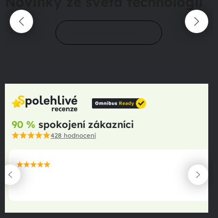
Novinky ze světa technologií
Přejít do magazínu
90 %
spokojení zákazníci
428
hodnocení
maximální spokojenost
22.06.2025