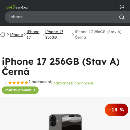
Přejít
na
obsah
iPhone
iPhone 17
iPhone 17 256GB (Stav A)
Domů
iPhone
17
256GB
Černá
iPhone 17 256GB (Stav A)
Černá
2 hodnocení
Podrobnosti hodnocení
Průměrné
Použitý produkt: A
hodnocení
produktu
je
–13 %
5,0
z
5