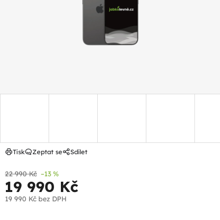
hvězdiček.
Tisk
Zeptat se
Sdílet
22 990 Kč
–13 %
19 990 Kč
19 990 Kč
bez DPH
Měrná