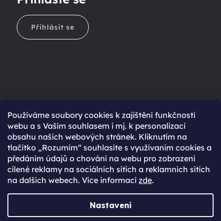
Přihlásit se
Ještě nemáte účet?
Používáme soubory cookies k zajištění funkčnosti
webu a s Vaším souhlasem i mj. k personalizaci
Rychlejší nákup díky uloženým údajům
obsahu našich webových stránek. Kliknutím na
Přehled o stavu objednávky
tlačítko „Rozumím“ souhlasíte s využívaním cookies a
předáním údajů o chování na webu pro zobrazení
Kompletní historie objednávek
cílené reklamy na sociálních sítích a reklamních sítích
Speciální akce, novinky a slevy pro registrované
na dalších webech. Více informací
zde
.
REGISTROVAT SE
Nastavení