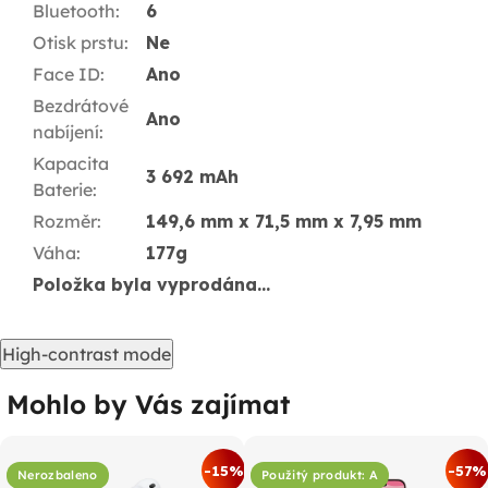
Bluetooth
:
6
Otisk prstu
:
Ne
Face ID
:
Ano
Bezdrátové
Ano
nabíjení
:
Kapacita
3 692 mAh
Baterie
:
Rozměr
:
149,6 mm x 71,5 mm x 7,95 mm
Váha
:
177g
Položka byla vyprodána…
High-contrast mode
Mohlo by Vás zajímat
-15%
-57%
Nerozbaleno
Použitý produkt: A