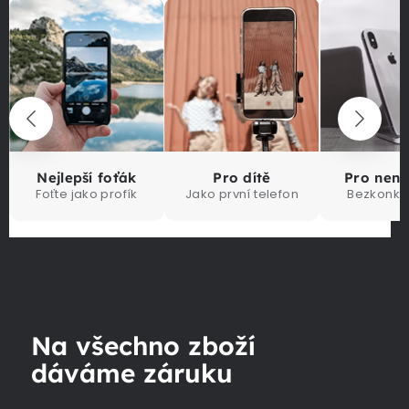
Nejlepší foťák
Pro dítě
Pro nen
Foťte jako profík
Jako první telefon
Bezkonku
Na všechno zboží
dáváme záruku