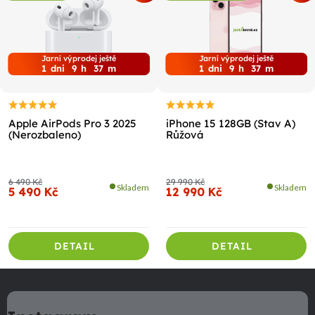
Jarní výprodej ještě
Jarní výprodej ještě
1
dni
9
h
37
m
1
dni
9
h
37
m
Apple AirPods Pro 3 2025
iPhone 15 128GB (Stav A)
(Nerozbaleno)
Růžová
6 490 Kč
29 990 Kč
Skladem
Skladem
5 490 Kč
12 990 Kč
DETAIL
DETAIL
Z
á