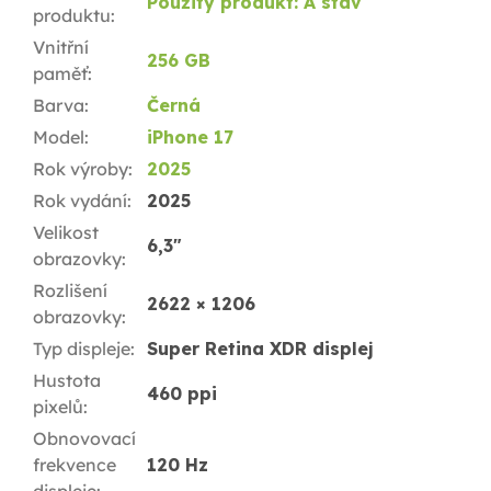
Použitý produkt: A stav
produktu
:
Vnitřní
256 GB
paměť
:
Barva
:
Černá
Model
:
iPhone 17
Rok výroby
:
2025
Rok vydání
:
2025
Velikost
6,3"
obrazovky
:
Rozlišení
2622 × 1206
obrazovky
:
Typ displeje
:
Super Retina XDR displej
Hustota
460 ppi
pixelů
:
Obnovovací
frekvence
120 Hz
displeje
: