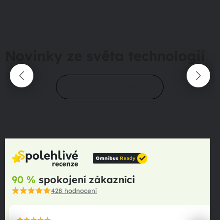
Novinky ze světa technologií
Přejít do magazínu
90 %
spokojení zákazníci
428
hodnocení