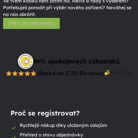
Ve tvém košíku není zatím nic. Nevíš si rady s výběrem?
Potřebuješ poradit při výběr nového zařízení? Neváhej se
na nás obrátit.
ZPĚT DO OBCHODU
96% spokojených zákazníků
(Based on 2750 Reviews)
Proč se registrovat?
Rychlejší nákup díky uloženým údajům
Přehled o stavu objednávky