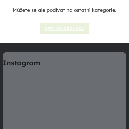
Můžete se ale podívat na ostatní kategorie.
ZPĚT DO OBCHODU
Z
á
Instagram
p
a
t
í