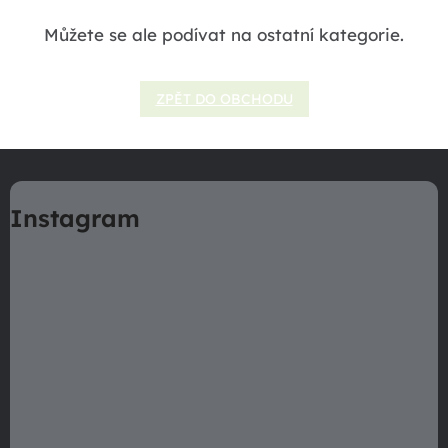
Můžete se ale podívat na ostatní kategorie.
ZPĚT DO OBCHODU
Z
á
Instagram
p
a
t
í