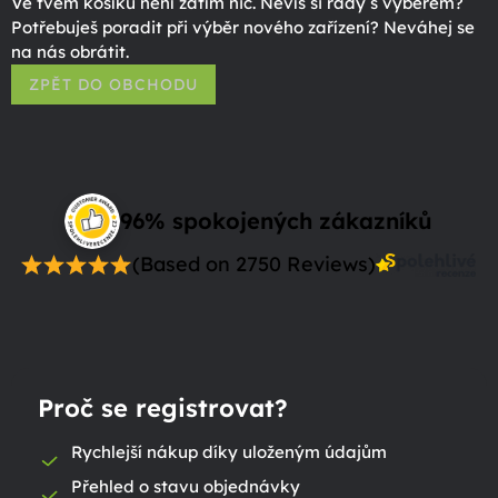
Ve tvém košíku není zatím nic. Nevíš si rady s výběrem?
Potřebuješ poradit při výběr nového zařízení? Neváhej se
na nás obrátit.
ZPĚT DO OBCHODU
96% spokojených zákazníků
(Based on 2750 Reviews)
Proč se registrovat?
Rychlejší nákup díky uloženým údajům
Přehled o stavu objednávky