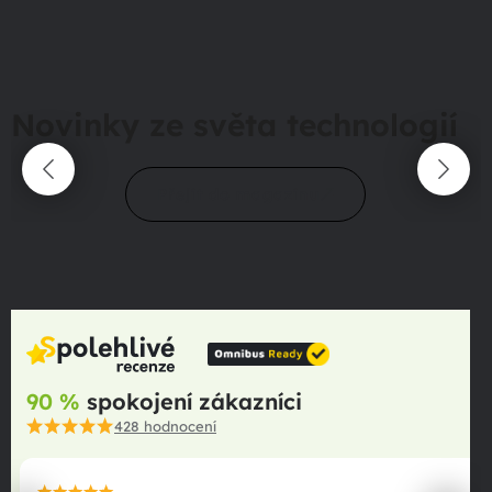
Novinky ze světa technologií
Přejít do magazínu
90 %
spokojení zákazníci
428
hodnocení