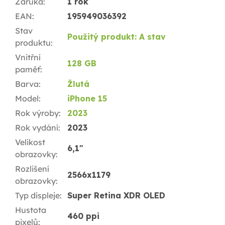
Záruka
:
1 rok
EAN
:
195949036392
Stav
Použitý produkt: A stav
produktu
:
Vnitřní
128 GB
paměť
:
Barva
:
Žlutá
Model
:
iPhone 15
Rok výroby
:
2023
Rok vydání
:
2023
Velikost
6,1"
obrazovky
:
Rozlišení
2566x1179
obrazovky
:
Typ displeje
:
Super Retina XDR OLED
Hustota
460 ppi
pixelů
: