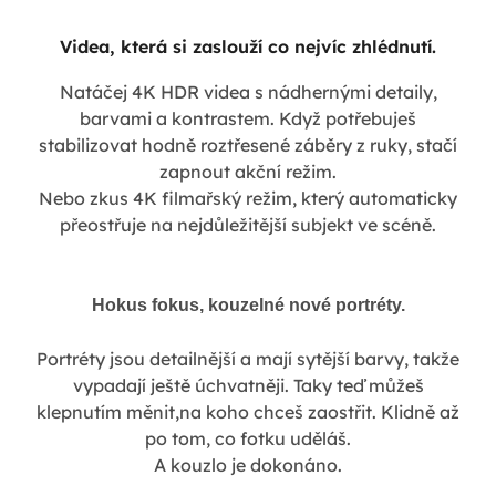
Videa, která si zaslouží co nejvíc zhlédnutí.
Natáčej 4K HDR videa s nádhernými detaily,
barvami a kontrastem. Když potřebuješ
stabilizovat hodně roztřesené záběry z ruky, stačí
zapnout akční režim.
Nebo zkus 4K filmařský režim, který automaticky
přeostřuje na nejdůležitější subjekt ve scéně.
Hokus fokus, kouzelné nové portréty.
Portréty jsou detailnější a mají sytější barvy, takže
vypadají ještě úchvatněji. Taky teď můžeš
klepnutím měnit,na koho chceš zaostřit. Klidně až
po tom, co fotku uděláš.
A kouzlo je dokonáno.