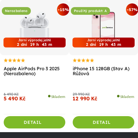
-15%
-57%
Nerozbaleno
Použitý produkt: A
Jarní výprodej ještě
Jarní výprodej ještě
2
dni
19
h
43
m
2
dni
19
h
43
m
Apple AirPods Pro 3 2025
iPhone 15 128GB (Stav A)
(Nerozbaleno)
Růžová
6 490 Kč
29 990 Kč
Skladem
Skladem
5 490 Kč
12 990 Kč
DETAIL
DETAIL
Z