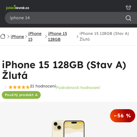
Přejít
na
obsah
iPhone
iPhone 15
iPhone 15 128GB (Stav A)
Domů
iPhone
15
128GB
Žlutá
iPhone 15 128GB (Stav A)
Žlutá
21 hodnocení
Podrobnosti hodnocení
Průměrné
Použitý produkt: A
hodnocení
produktu
je
–56 %
4,6
z
5