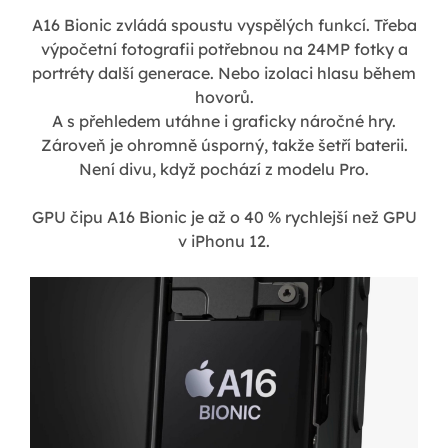
A16 Bionic zvládá spoustu vyspělých funkcí. Třeba
výpočetní fotografii potřebnou na 24MP fotky a
portréty další generace. Nebo izolaci hlasu během
hovorů.
A s přehledem utáhne i graficky náročné hry.
Zároveň je ohromně úsporný, takže šetří baterii.
Není divu, když pochází z modelu Pro.
GPU čipu A16 Bionic je až o 40 % rychlejší než GPU
v iPhonu 12.