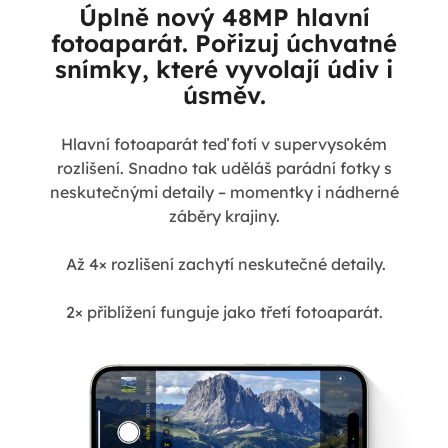
Úplně nový 48MP hlavní
fotoaparát. Pořizuj úchvatné
snímky, které vyvolají údiv i
úsměv.
Hlavní fotoaparát teď fotí v supervysokém
rozlišení. Snadno tak uděláš parádní fotky s
neskutečnými detaily – momentky i nádherné
záběry krajiny.
Až 4× rozlišení zachytí neskutečné detaily.
2× přiblížení funguje jako třetí fotoaparát.