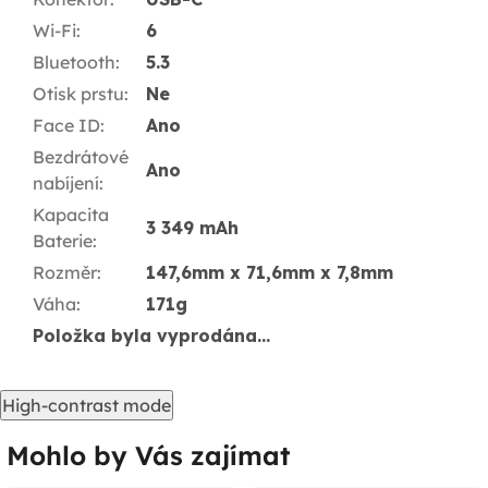
Wi-Fi
:
6
Bluetooth
:
5.3
Otisk prstu
:
Ne
Face ID
:
Ano
Bezdrátové
Ano
nabíjení
:
Kapacita
3 349 mAh
Baterie
:
Rozměr
:
147,6mm x 71,6mm x 7,8mm
Váha
:
171g
Položka byla vyprodána…
High-contrast mode
Mohlo by Vás zajímat