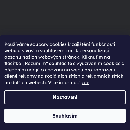
Používáme soubory cookies k zajištění funkčnosti
webu a s Vaším souhlasem i mj. k personalizaci
obsahu našich webových stránek. Kliknutím na
Navštiv nás
tlačítko „Rozumím“ souhlasíte s využívaním cookies a
předáním údajů o chování na webu pro zobrazení
na prodejně v Praze
cílené reklamy na sociálních sítích a reklamních sítích
na dalších webech. Více informací
zde
.
Po-Ne: 8:30 - 20:00
Nastavení
NAVŠTÍVIT
Souhlasím