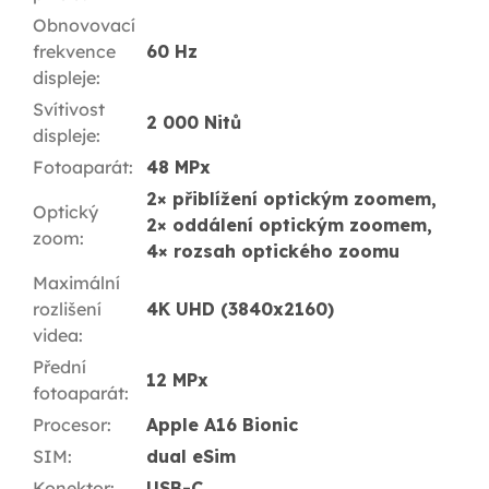
Obnovovací
frekvence
60 Hz
displeje
:
Svítivost
2 000 Nitů
displeje
:
Fotoaparát
:
48 MPx
2× přiblížení optickým zoomem,
Optický
2× oddálení optickým zoomem,
zoom
:
4× rozsah optického zoomu
Maximální
rozlišení
4K UHD (3840x2160)
videa
:
Přední
12 MPx
fotoaparát
:
Procesor
:
Apple A16 Bionic
SIM
:
dual eSim
Konektor
:
USB-C