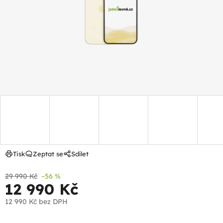
hvězdiček.
Tisk
Zeptat se
Sdílet
29 990 Kč
–56 %
12 990 Kč
12 990 Kč
bez DPH
Měrná