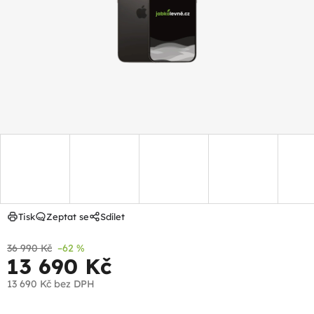
hvězdiček.
Tisk
Zeptat se
Sdílet
36 990 Kč
–62 %
13 690 Kč
13 690 Kč
bez DPH
Měrná