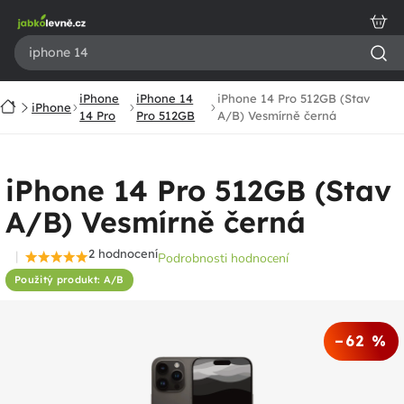
Přejít
na
obsah
iPhone
iPhone 14
iPhone 14 Pro 512GB (Stav
Domů
iPhone
14 Pro
Pro 512GB
A/B) Vesmírně černá
iPhone 14 Pro 512GB (Stav
A/B) Vesmírně černá
2 hodnocení
Podrobnosti hodnocení
Průměrné
Použitý produkt: A/B
hodnocení
produktu
je
–62 %
4,5
z
5