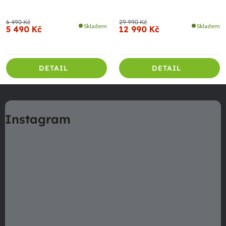
6 490 Kč
29 990 Kč
Skladem
Skladem
5 490 Kč
12 990 Kč
DETAIL
DETAIL
Z
á
Instagram
p
a
t
í