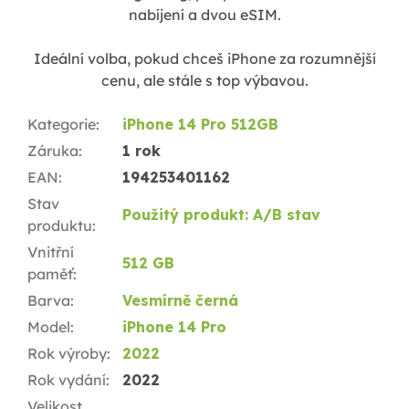
nabíjení a dvou eSIM.
Ideální volba, pokud chceš iPhone za rozumnější
cenu, ale stále s top výbavou.
Kategorie
:
iPhone 14 Pro 512GB
Záruka
:
1 rok
EAN
:
194253401162
Stav
Použitý produkt: A/B stav
produktu
:
Vnitřní
512 GB
paměť
:
Barva
:
Vesmírně černá
Model
:
iPhone 14 Pro
Rok výroby
:
2022
Rok vydání
:
2022
Velikost