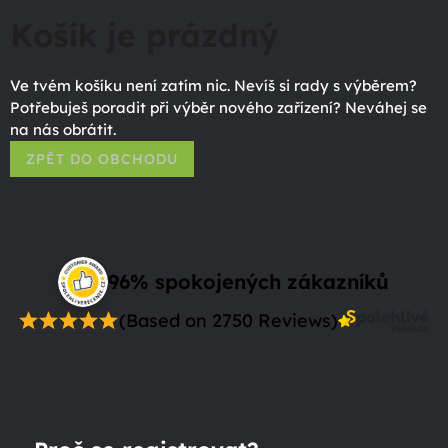
Košík je prázdný
Ve tvém košíku není zatím nic. Nevíš si rady s výběrem?
Potřebuješ poradit při výběr nového zařízení? Neváhej se
na nás obrátit.
ZPĚT DO OBCHODU
96% spokojených zákazníků
(Based on 2750 Reviews)