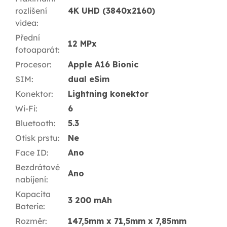
rozlišení
4K UHD (3840x2160)
videa
:
Přední
12 MPx
fotoaparát
:
Procesor
:
Apple A16 Bionic
SIM
:
dual eSim
Konektor
:
Lightning konektor
Wi-Fi
:
6
Bluetooth
:
5.3
Otisk prstu
:
Ne
Face ID
:
Ano
Bezdrátové
Ano
nabíjení
:
Kapacita
3 200 mAh
Baterie
:
Rozměr
:
147,5mm x 71,5mm x 7,85mm