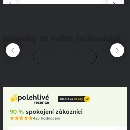
Novinky ze světa technologií
Přejít do magazínu
90 %
spokojení zákazníci
428
hodnocení