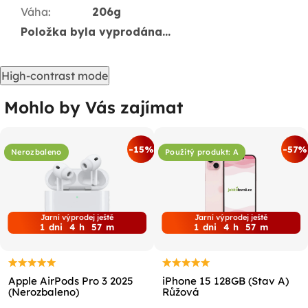
Váha
:
206g
Položka byla vyprodána…
High-contrast mode
Mohlo by Vás zajímat
-15%
-57%
Nerozbaleno
Použitý produkt: A
Jarní výprodej ještě
Jarní výprodej ještě
1
dni
4
h
57
m
1
dni
4
h
57
m
Apple AirPods Pro 3 2025
iPhone 15 128GB (Stav A)
(Nerozbaleno)
Růžová