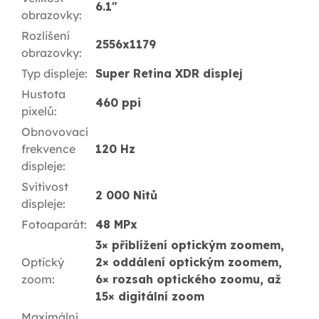
6.1"
obrazovky
:
Rozlišení
2556x1179
obrazovky
:
Typ displeje
:
Super Retina XDR displej
Hustota
460 ppi
pixelů
:
Obnovovací
frekvence
120 Hz
displeje
:
Svítivost
2 000 Nitů
displeje
:
Fotoaparát
:
48 MPx
3× přiblížení optickým zoomem,
Optický
2× oddálení optickým zoomem,
zoom
:
6× rozsah optického zoomu, až
15× digitální zoom
Maximální