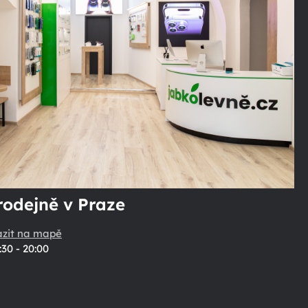
rodejně v Praze
azit na mapě
:30 - 20:00