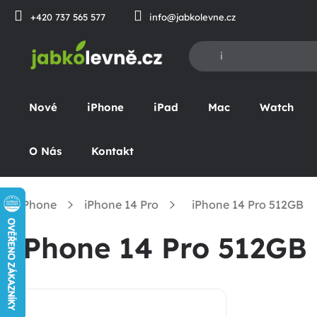
Přejít
+420 737 565 577
info@jabkolevne.cz
na
obsah
Nové
iPhone
iPad
Mac
Watch
O Nás
Kontakt
iPhone
iPhone 14 Pro
iPhone 14 Pro 512GB
omů
iPhone 14 Pro 512GB
P