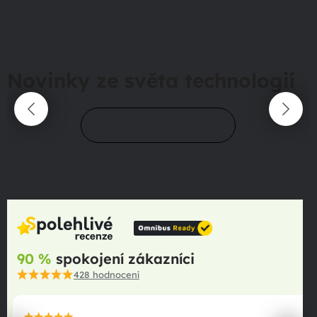
Novinky ze světa technologií
Přejít do magazínu
90 %
spokojení zákazníci
428
hodnocení