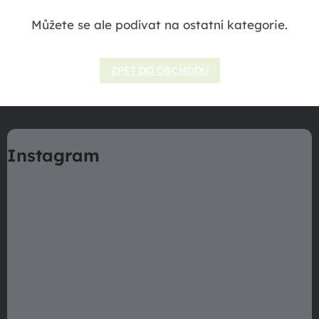
Můžete se ale podívat na ostatní kategorie.
ZPĚT DO OBCHODU
Z
á
Instagram
p
a
t
í