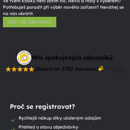
Ve tvém košíku není zatím nic. Nevíš si rady s výběrem?
Potřebuješ poradit při výběr nového zařízení? Neváhej se
na nás obrátit.
ZPĚT DO OBCHODU
96% spokojených zákazníků
(Based on 2750 Reviews)
Proč se registrovat?
Rychlejší nákup díky uloženým údajům
Přehled o stavu objednávky