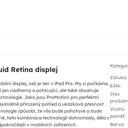
Kategor
uid Retina displej
Záruka
:
bilní displej, než je ten v iPad Pro. My si počkáme.
EAN
:
í jen nádherný a pohlcující, ale také obsahuje
Stav
echnologie. Jako jsou ProMotion pro perfektní
produkt
maximálně přirozený pohled a ukázková přesnost
Vnitřní
hnologie způsobí, že vše bude pohotové a bude
paměť
:
ě, tato kombinace technologií dohromady, děla z
Barva
:
jpokročilejší v mobilních zařízeních.