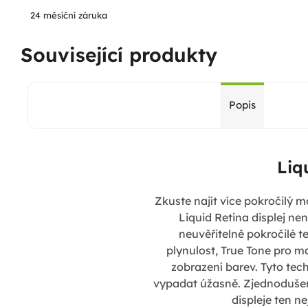
24 měsíční záruka
Související produkty
Popis
Liq
Zkuste najít více pokročilý mo
Liquid Retina displej nen
neuvěřitelně pokročilé t
plynulost, True Tone pro 
zobrazení barev. Tyto tec
vypadat úžasně. Zjednodušen
displeje ten ne