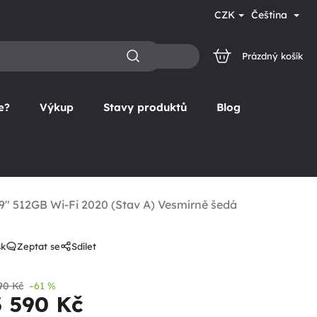
CZK
Čeština
Prázdný košík
NÁKUPNÍ
KOŠÍK
e?
Výkup
Stavy produktů
Blog
,9" 512GB Wi-Fi 2020 (Stav A) Vesmírně šedá
sk
Zeptat se
Sdílet
90 Kč
–61 %
3 590 Kč