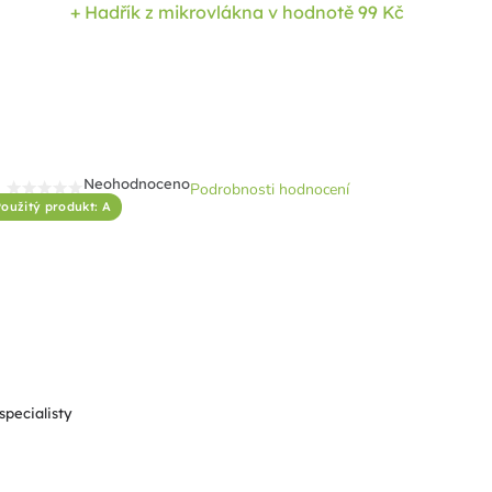
+ Hadřík z mikrovlákna
v hodnotě 99 Kč
Neohodnoceno
Podrobnosti hodnocení
Průměrné
oužitý produkt: A
hodnocení
produktu
je
0,0
z
5
hvězdiček.
specialisty