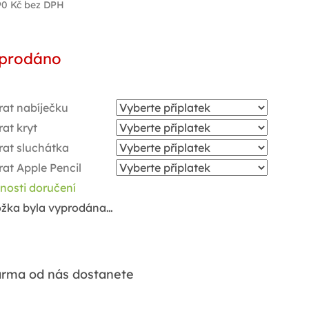
90 Kč
bez DPH
ná
a:
prodáno
rat nabíječku
at kryt
rat sluchátka
at Apple Pencil
nosti doručení
ožka byla vyprodána…
rma od nás dostanete