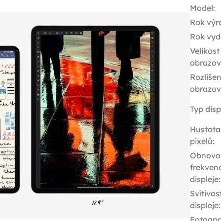
Model
:
Rok výr
Rok vyd
Velikost
obrazov
Rozlišen
obrazov
Typ disp
Hustota
pixelů
:
Obnovo
frekven
displeje
:
Svítivos
displeje
:
Fotoapa