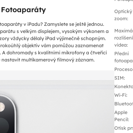
Fotoaparáty
Optický
zoom
:
 fotoaparáty v iPadu? Zamyslete se ještě jednou.
Maximál
parátu s velkým displejem, vysokým výkonem a
rozlišení
zory vždycky dělaly iPad výjimečně schopným.
videa
:
širokoúhlý objektiv vám pomůžou zaznamenat
. A dohromady s kvalitními mikrofony a čtveřicí
Přední
 nastavit multikamerový filmový záznam.
fotoapa
Proceso
SIM
:
Konekto
Wi-Fi
:
Bluetoo
Apple
Pencil
:
Otisk pr