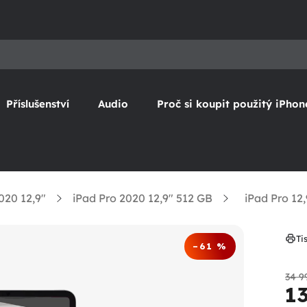
Příslušenství
Audio
Proč si koupit použitý iPhon
020 12,9"
iPad Pro 2020 12,9" 512 GB
iPad Pro 12
Ti
–61 %
34 9
1