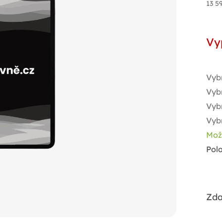
13 5
Měr
cen
Vy
Vyb
Vybr
Vyb
Vybr
Mož
Pol
Zda