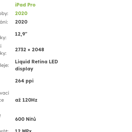
iPad Pro
oby
:
2020
ání
:
2020
12,9"
ky
:
í
2732 × 2048
ky
:
Liquid Retina LED
leje
:
display
264 ppi
vací
ce
až 120Hz
t
600 Nitů
rát
:
12 MPx