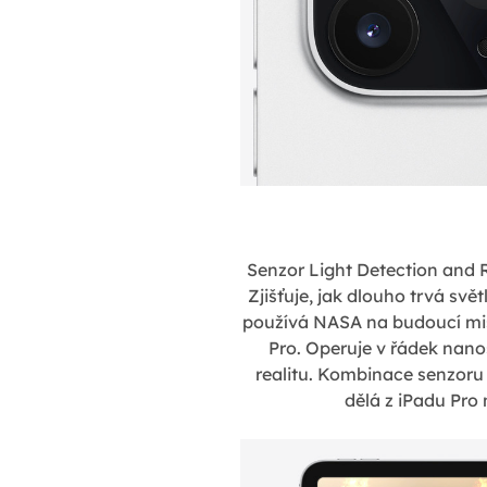
Senzor Light Detection and R
Zjišťuje, jak dlouho trvá svě
používá NASA na budoucí misi
Pro. Operuje v řádek nano
realitu. Kombinace senzor
dělá z iPadu Pro n