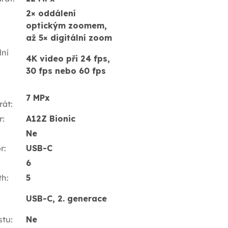
2× oddálení
optickým zoomem,
až 5× digitální zoom
ní
4K video při 24 fps,
30 fps nebo 60 fps
7 MPx
rát
:
r
:
A12Z Bionic
Ne
r
:
USB-C
6
th
:
5
USB-C, 2. generace
stu
:
Ne