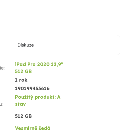
Diskuze
iPad Pro 2020 12,9"
ie
:
512 GB
1 rok
190199453616
Použitý produkt: A
u
:
stav
512 GB
Vesmírně šedá