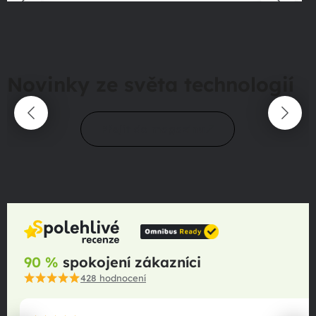
Novinky ze světa technologií
Přejít do magazínu
90 %
spokojení zákazníci
428
hodnocení