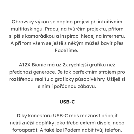
Obrovský výkon se naplno projeví při intuitivním
multitaskingu. Pracuj na tvůrčím projektu, přitom
si piš s kamarádkou a inspiraci hledej na internetu.
A při tom všem se ještě s někým můžeš bavit přes
FaceTime.
A12X Bionic má až 2x rychlejší grafiku než
předchozí generace. Je tak perfektním strojem pro
rozšířenou realitu a graficky působivé hry. Užiješ si
s ním i pořádnou zábavu.
USB-C
Díky konektoru USB-C máš možnost připojit
nejrůznější doplňky jako třeba externí displej nebo
fotoaparát. A také lze iPadem nabít tvůj telefon.