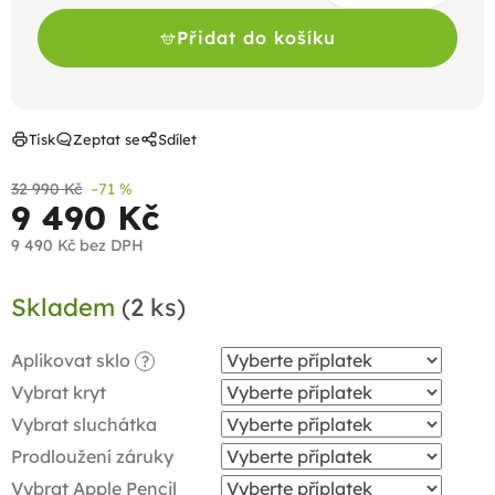
Přidat do košíku
Tisk
Zeptat se
Sdílet
32 990 Kč
–71 %
9 490 Kč
9 490 Kč
bez DPH
Měrná
Skladem
(2 ks)
cena:
Aplikovat sklo
?
Vybrat kryt
Vybrat sluchátka
Prodloužení záruky
Vybrat Apple Pencil