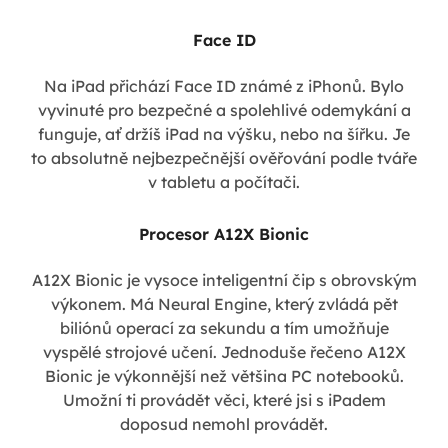
Face ID
Na iPad přichází Face ID známé z iPhonů. Bylo
vyvinuté pro bezpečné a spolehlivé odemykání a
funguje, ať držíš iPad na výšku, nebo na šířku. Je
to absolutně nejbezpečnější ověřování podle tváře
v tabletu a počítači.
Procesor A12X Bionic
A12X Bionic je vysoce inteligentní čip s obrovským
výkonem. Má Neural Engine, který zvládá pět
biliónů operací za sekundu a tím umožňuje
vyspělé strojové učení. Jednoduše řečeno A12X
Bionic je výkonnější než většina PC notebooků.
Umožní ti provádět věci, které jsi s iPadem
doposud nemohl provádět.