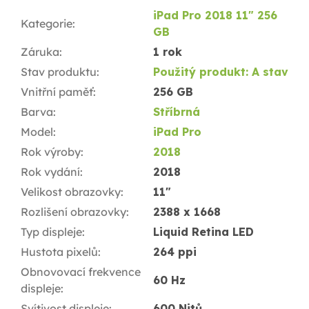
iPad Pro 2018 11" 256
Kategorie
:
GB
Záruka
:
1 rok
Stav produktu
:
Použitý produkt: A stav
Vnitřní paměť
:
256 GB
Barva
:
Stříbrná
Model
:
iPad Pro
Rok výroby
:
2018
Rok vydání
:
2018
Velikost obrazovky
:
11"
Rozlišení obrazovky
:
2388 x 1668
Typ displeje
:
Liquid Retina LED
Hustota pixelů
:
264 ppi
Obnovovací frekvence
60 Hz
displeje
:
Svítivost displeje
:
600 Nitů