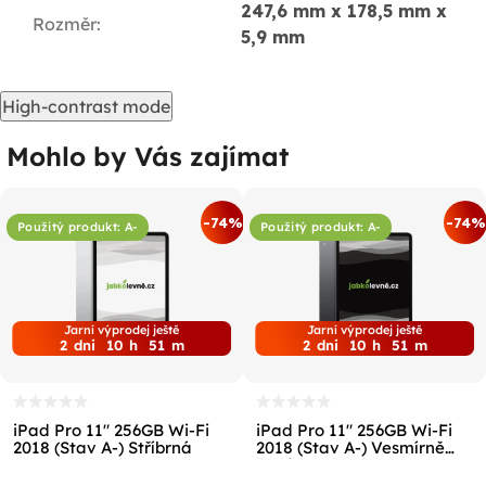
247,6 mm x 178,5 mm x
Rozměr
:
5,9 mm
High-contrast mode
Mohlo by Vás zajímat
-74%
-74%
Použitý produkt: A-
Použitý produkt: A-
Jarní výprodej ještě
Jarní výprodej ještě
2
dni
10
h
51
m
2
dni
10
h
51
m
iPad Pro 11" 256GB Wi-Fi
iPad Pro 11" 256GB Wi-Fi
2018 (Stav A-) Stříbrná
2018 (Stav A-) Vesmírně
šedá