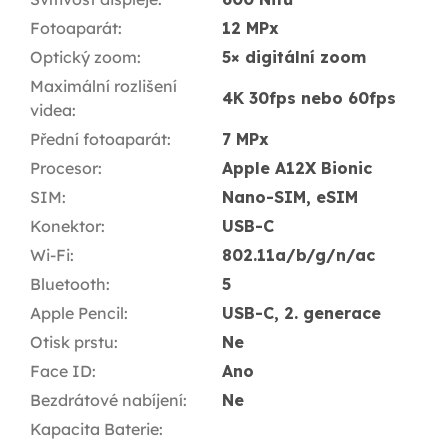
Fotoaparát
:
12 MPx
Optický zoom
:
5× digitální zoom
Maximální rozlišení
4K 30fps nebo 60fps
videa
:
Přední fotoaparát
:
7 MPx
Procesor
:
Apple A12X Bionic
SIM
:
Nano-SIM, eSIM
Konektor
:
USB-C
Wi-Fi
:
802.11a/b/g/n/ac
Bluetooth
:
5
Apple Pencil
:
USB-C, 2. generace
Otisk prstu
:
Ne
Face ID
:
Ano
Bezdrátové nabíjení
:
Ne
Kapacita Baterie
: