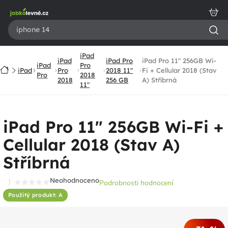
Přejít
na
obsah
iPad
iPad
iPad Pro
iPad Pro 11" 256GB Wi-
iPad
Pro
Domů
iPad
Pro
2018 11"
Fi + Cellular 2018 (Stav
Pro
2018
2018
256 GB
A) Stříbrná
11"
iPad Pro 11" 256GB Wi-Fi +
Cellular 2018 (Stav A)
Stříbrná
Neohodnoceno
Podrobnosti hodnocení
Průměrné
Použitý produkt: A
hodnocení
produktu
je