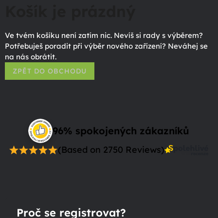
Košík je prázdný
Ve tvém košíku není zatím nic. Nevíš si rady s výběrem?
Potřebuješ poradit při výběr nového zařízení? Neváhej se
na nás obrátit.
ZPĚT DO OBCHODU
96% spokojených zákazníků
(Based on 2750 Reviews)
Proč se registrovat?