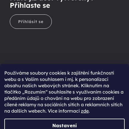
Přihlaste se
Přihlásit se
Ještě nemáte účet?
Používáme soubory cookies k zajištění funkčnosti
webu a s Vaším souhlasem i mj. k personalizaci
Rychlejší nákup díky uloženým údajům
obsahu našich webových stránek. Kliknutím na
Přehled o stavu objednávky
tlačítko „Rozumím“ souhlasíte s využívaním cookies a
předáním údajů o chování na webu pro zobrazení
Kompletní historie objednávek
cílené reklamy na sociálních sítích a reklamních sítích
Speciální akce, novinky a slevy pro registrované
na dalších webech. Více informací
zde
.
REGISTROVAT SE
Nastavení