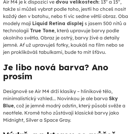
Air M4 je k dispozici ve
dvou velikostech
: 13" a 15",
takže si můžeš vybrat podle toho, jestli ho chceš nosit
každý den v batohu, nebo ti víc sedne větší obraz. Oba
modely mají
Liquid Retina displej
s jasem 500 nitů a
technologií
True Tone
, která upravuje barvy podle
okolního světla. Obraz je ostrý, barvy živé a detaily
jemné. Ať už upravuješ fotky, koukáš na film nebo se
jen proklikáváš tabulkami, bude to mít šťávu.
Je libo nová barva? Ano
prosím
Designově se Air M4 drží klasiky – hliníkové tělo,
minimalistický vzhled... Novinkou je ale barva
Sky
Blue
, což je jemně modrý odstín, který působí svěže a
neotřele. Kromě toho zůstávají klasické barvy jako
Midnight, Silver a Space Gray.