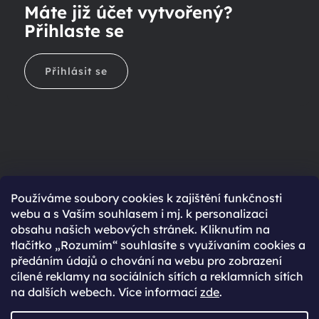
Máte již účet vytvořený?
Přihlaste se
Přihlásit se
Ještě nemáte účet?
Používáme soubory cookies k zajištění funkčnosti
webu a s Vaším souhlasem i mj. k personalizaci
Rychlejší nákup díky uloženým údajům
obsahu našich webových stránek. Kliknutím na
Přehled o stavu objednávky
tlačítko „Rozumím“ souhlasíte s využívaním cookies a
předáním údajů o chování na webu pro zobrazení
Kompletní historie objednávek
cílené reklamy na sociálních sítích a reklamních sítích
Speciální akce, novinky a slevy pro registrované
na dalších webech. Více informací
zde
.
REGISTROVAT SE