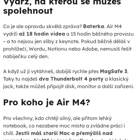
Výdrž, na kterou se můžeš
spolehnout
Co je ale opravdu skvělá zpráva?
Baterka
. Air M4
vydrží
až 18 hodin videa
a 15 hodin běžného provozu
– a to nejsou jen sliby z keynote. Pokud běžně děláš v
prohlížeči, Wordu, Notionu nebo Adobe, nemusíš řešit
nabíječku celý den.
A když už ji vytáhneš, dobíjíš rychle přes
MagSafe 3
.
Taky tu najdeš
dva Thunderbolt 4 porty
a klasický
jack, takže můžeš připojit disk, monitor a další zařízení.
Pro koho je Air M4?
Pro všechny, kdo chtějí silný, ale přitom lehký
notebook, co nezabere moc místa a zvládne práci i
chill.
Jestli máš starší Mac a přemýšlíš nad