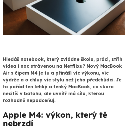
Hledáš notebook, který zvládne školu, práci, střih
videa i noc strávenou na Netflixu? Nový MacBook
Air s čipem M4 je tu a přináší víc výkonu, víc
výdrže a o chlup víc stylu než jeho předchůdci. Je
to pořád ten lehký a tenký MacBook, co skoro
necítíš v batohu, ale uvnitř má sílu, kterou
rozhodně nepodceňuj.
Apple M4: výkon, který tě
nebrzdí