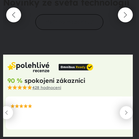
Novinky ze světa technologií
Přejít do magazínu
90 %
spokojení zákazníci
428
hodnocení
maximální spokojenost
22.06.2025