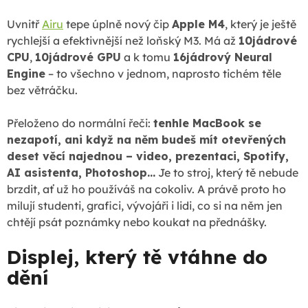
Uvnitř
Airu
tepe úplně nový čip
Apple M4
, který je ještě
rychlejší a efektivnější než loňský M3. Má až
10jádrové
CPU
,
10jádrové GPU
a k tomu
16jádrový Neural
Engine
– to všechno v jednom, naprosto tichém těle
bez větráčku.
Přeloženo do normální řeči:
tenhle MacBook se
nezapotí, ani když na něm budeš mít otevřených
deset věcí najednou – video, prezentaci, Spotify,
AI asistenta, Photoshop…
Je to stroj, který tě nebude
brzdit, ať už ho používáš na cokoliv. A právě proto ho
milují studenti, grafici, vývojáři i lidi, co si na něm jen
chtějí psát poznámky nebo koukat na přednášky.
Displej, který tě vtáhne do
dění