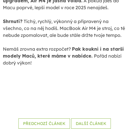
upgradem, Air M4 je jasná volba.
A pokud jdeš do
Macu poprvé, lepší model v roce 2025 nenajdeš.
Shrnutí?
Tichý, rychlý, výkonný a připravený na
všechno, co na něj hodíš. MacBook Air M4 je stroj, co tě
nebude zpomalovat, ale bude stále držte tvoje tempo.
Nemáš zrovna extra rozpočet?
Pak koukni i na starší
modely Maců, které máme v nabídce.
Pořád nabízí
dobrý výkon!
PŘEDCHOZÍ ČLÁNEK
DALŠÍ ČLÁNEK