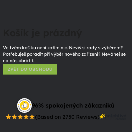
Košík je prázdný
Ve tvém košíku není zatím nic. Nevíš si rady s výběrem?
Potřebuješ poradit při výběr nového zařízení? Neváhej se
na nás obrátit.
ZPĚT DO OBCHODU
96% spokojených zákazníků
(Based on 2750 Reviews)