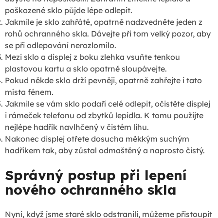
poškozené sklo půjde lépe odlepit.
Jakmile je sklo zahřáté, opatrně nadzvedněte jeden z
rohů ochranného skla. Dávejte při tom velký pozor, aby
se při odlepování nerozlomilo.
Mezi sklo a displej z boku zlehka vsuňte tenkou
plastovou kartu a sklo opatrně sloupávejte.
Pokud někde sklo drží pevněji, opatrně zahřejte i tato
místa fénem.
Jakmile se vám sklo podaří celé odlepit, očistěte displej
i rámeček telefonu od zbytků lepidla. K tomu použijte
nejlépe hadřík navlhčený v čistém lihu.
Nakonec displej otřete dosucha měkkým suchým
hadříkem tak, aby zůstal odmaštěný a naprosto čistý.
Správný postup při lepení
nového ochranného skla
Nyní, když jsme staré sklo odstranili, můžeme přistoupit