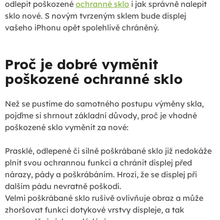
odlepit poškozené
ochranné sklo
i jak správně nalepit
sklo nové. S novým tvrzeným sklem bude displej
vašeho iPhonu opět spolehlivě chráněný.
Proč je dobré vyměnit
poškozené ochranné sklo
Než se pustíme do samotného postupu výměny skla,
pojďme si shrnout základní důvody, proč je vhodné
poškozené sklo vyměnit za nové:
Prasklé, odlepené či silně poškrábané sklo již nedokáže
plnit svou ochrannou funkci a chránit displej před
nárazy, pády a poškrábáním. Hrozí, že se displej při
dalším pádu nevratně poškodí.
Velmi poškrábané sklo rušivě ovlivňuje obraz a může
zhoršovat funkci dotykové vrstvy displeje, a tak