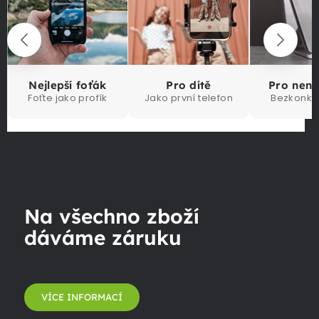
Nejlepší foťák
Pro dítě
Pro nen
Foťte jako profík
Jako první telefon
Bezkonku
Na všechno zboží
dáváme záruku
VÍCE INFORMACÍ