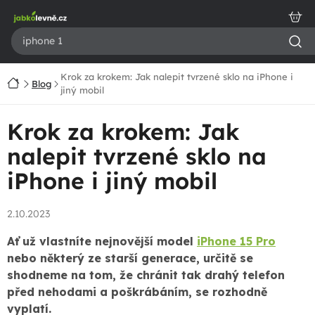
Přejít
na
obsah
Krok za krokem: Jak nalepit tvrzené sklo na iPhone i
Domů
Blog
jiný mobil
Krok za krokem: Jak
nalepit tvrzené sklo na
iPhone i jiný mobil
2.10.2023
Ať už vlastníte nejnovější model
iPhone 15 Pro
nebo některý ze starší generace, určitě se
shodneme na tom, že chránit tak drahý telefon
před nehodami a poškrábáním, se rozhodně
vyplatí.