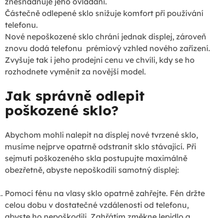
znesnadňuje jeho ovládání.
Částečně odlepené sklo snižuje komfort při používání
telefonu.
Nové nepoškozené sklo chrání jednak displej, zároveň
znovu dodá telefonu prémiový vzhled nového zařízení.
Zvyšuje tak i jeho prodejní cenu ve chvíli, kdy se ho
rozhodnete vyměnit za novější model.
Jak správně odlepit
poškozené sklo?
Abychom mohli nalepit na displej nové tvrzené sklo,
musíme nejprve opatrně odstranit sklo stávající. Při
sejmutí poškozeného skla postupujte maximálně
obezřetně, abyste nepoškodili samotný displej:
Pomocí fénu na vlasy sklo opatrně zahřejte. Fén držte
celou dobu v dostatečné vzdálenosti od telefonu,
abyste ho nepoškodili. Zahřátím změkne lepidlo a