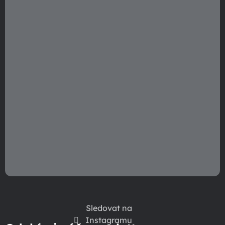
í
Sledovat na
Instagramu