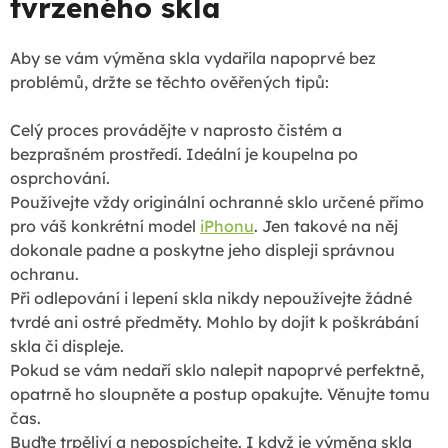
tvrzeného skla
Aby se vám výměna skla vydařila napoprvé bez
problémů, držte se těchto ověřených tipů:
Celý proces provádějte v naprosto čistém a
bezprašném prostředí. Ideální je koupelna po
osprchování.
Používejte vždy originální ochranné sklo určené přímo
pro váš konkrétní model
iPhonu
. Jen takové na něj
dokonale padne a poskytne jeho displeji správnou
ochranu.
Při odlepování i lepení skla nikdy nepoužívejte žádné
tvrdé ani ostré předměty. Mohlo by dojít k poškrábání
skla či displeje.
Pokud se vám nedaří sklo nalepit napoprvé perfektně,
opatrně ho sloupněte a postup opakujte. Věnujte tomu
čas.
Buďte trpěliví a nepospíchejte. I když je výměna skla