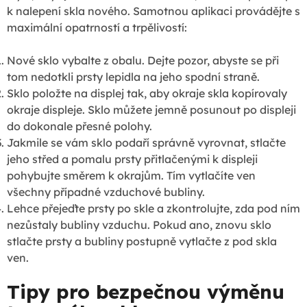
k nalepení skla nového. Samotnou aplikaci provádějte s
maximální opatrností a trpělivostí:
Nové sklo vybalte z obalu. Dejte pozor, abyste se při
tom nedotkli prsty lepidla na jeho spodní straně.
Sklo položte na displej tak, aby okraje skla kopírovaly
okraje displeje. Sklo můžete jemně posunout po displeji
do dokonale přesné polohy.
Jakmile se vám sklo podaří správně vyrovnat, stlačte
jeho střed a pomalu prsty přitlačenými k displeji
pohybujte směrem k okrajům. Tím vytlačíte ven
všechny případné vzduchové bubliny.
Lehce přejeďte prsty po skle a zkontrolujte, zda pod ním
nezůstaly bubliny vzduchu. Pokud ano, znovu sklo
stlačte prsty a bubliny postupně vytlačte z pod skla
ven.
Tipy pro bezpečnou výměnu