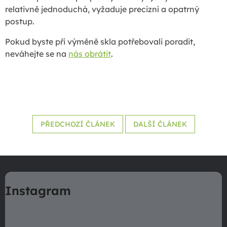
relativně jednoduchá, vyžaduje precizní a opatrný
postup.
Pokud byste při výměně skla potřebovali poradit,
neváhejte se na
nás obrátit
.
PŘEDCHOZÍ ČLÁNEK
DALŠÍ ČLÁNEK
Z
á
Instagram
p
a
t