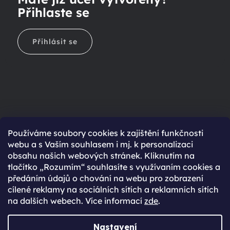
Přihlaste se
Přihlásit se
Ještě nemáte účet?
Používáme soubory cookies k zajištění funkčnosti
webu a s Vaším souhlasem i mj. k personalizaci
Rychlejší nákup díky uloženým údajům
obsahu našich webových stránek. Kliknutím na
Přehled o stavu objednávky
tlačítko „Rozumím“ souhlasíte s využívaním cookies a
předáním údajů o chování na webu pro zobrazení
Kompletní historie objednávek
cílené reklamy na sociálních sítích a reklamních sítích
Speciální akce, novinky a slevy pro registrované
na dalších webech. Více informací
zde
.
REGISTROVAT SE
Nastavení