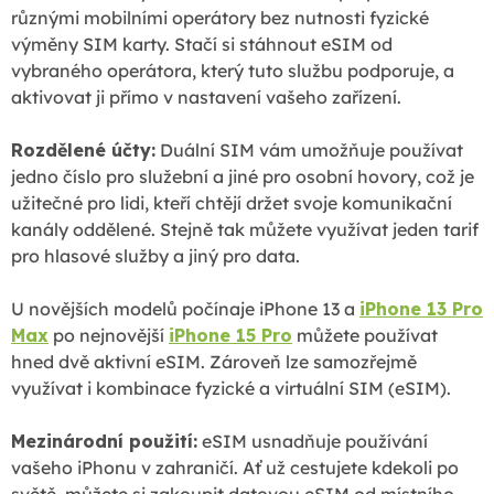
různými mobilními operátory bez nutnosti fyzické
výměny SIM karty. Stačí si stáhnout eSIM od
vybraného operátora, který tuto službu podporuje, a
aktivovat ji přímo v nastavení vašeho zařízení.
Rozdělené účty:
Duální SIM vám umožňuje používat
jedno číslo pro služební a jiné pro osobní hovory, což je
užitečné pro lidi, kteří chtějí držet svoje komunikační
kanály oddělené. Stejně tak můžete využívat jeden tarif
pro hlasové služby a jiný pro data.
U novějších modelů počínaje iPhone 13 a
iPhone 13 Pro
Max
po nejnovější
iPhone 15 Pro
můžete používat
hned dvě aktivní eSIM. Zároveň lze samozřejmě
využívat i kombinace fyzické a virtuální SIM (eSIM).
Mezinárodní použití:
eSIM usnadňuje používání
vašeho iPhonu v zahraničí. Ať už cestujete kdekoli po
světě, můžete si zakoupit datovou eSIM od místního