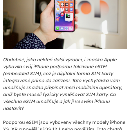
Obdobně, jako někteří další výrobci, i značka Apple
vybavila svůj iPhone podporou takzvané eSIM
(embedded SIM), což je digitální forma SIM karty
integrované přímo do zařízení. Tato vychytávka vám
umožňuje snadno přepínat mezi mobilními operátory,
aniž byste museli fyzicky vyměňovat SIM karty. Co
všechno eSIM umožňuje a jak ji ve svém iPhonu
nastavit?
Podporou eSIM jsou vybaveny všechny modely iPhone
XS, XR a novější s iOS 12.1 nebo novějším. Tato chytrá