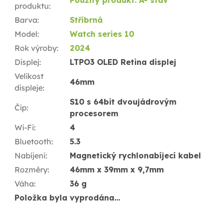
Použitý produkt: A- stav
produktu
:
Barva
:
Stříbrná
Model
:
Watch series 10
Rok výroby
:
2024
Displej
:
LTPO3 OLED Retina displej
Velikost
46mm
displeje
:
S10 s 64bit dvoujádrovým
Čip
:
procesorem
Wi-Fi
:
4
Bluetooth
:
5.3
Nabíjení
:
Magnetický rychlonabíjecí kabel
Rozměry
:
46mm x 39mm x 9,7mm
Váha
:
36 g
Položka byla vyprodána…