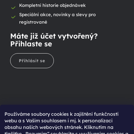
Kompletní historie objednávek
Speciální akce, novinky a slevy pro
registrované
Máte již účet vytvořený?
Přihlaste se
Přihlásit se
Ještě nemáte účet?
Používáme soubory cookies k zajištění funkčnosti
webu a s Vaším souhlasem i mj. k personalizaci
Rychlejší nákup díky uloženým údajům
obsahu našich webových stránek. Kliknutím na
Přehled o stavu objednávky
tlačítko „Rozumím“ souhlasíte s využívaním cookies a