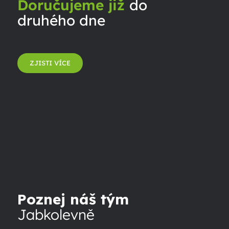
Doručujeme již
do
druhého dne
ZJISTI VÍCE
Poznej náš tým
Jabkolevně