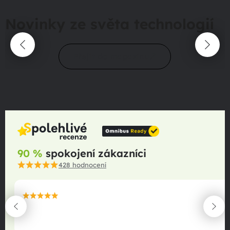
Novinky ze světa technologií
Přejít do magazínu
90 %
spokojení zákazníci
428
hodnocení
maximální spokojenost
22.06.2025