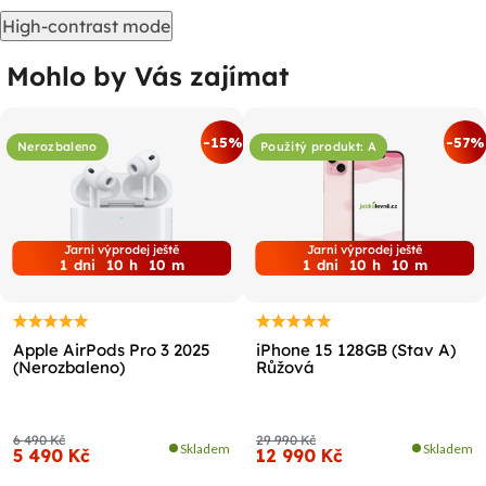
High-contrast mode
Mohlo by Vás zajímat
-15%
-57%
Nerozbaleno
Použitý produkt: A
Jarní výprodej ještě
Jarní výprodej ještě
1
dni
10
h
10
m
1
dni
10
h
10
m
Apple AirPods Pro 3 2025
iPhone 15 128GB (Stav A)
(Nerozbaleno)
Růžová
6 490 Kč
29 990 Kč
Skladem
Skladem
5 490 Kč
12 990 Kč