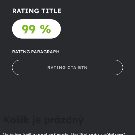
RATING TITLE
99 %
RATING PARAGRAPH
RATING CTA BTN
Košík je prázdný
Ve tvém košíku není zatím nic. Nevíš si rady s výběrem?