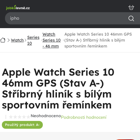
Přejít
na
obsah
Watch
Apple Watch Series 10 46mm GPS
Series
Domů
Watch
Series 10
(Stav A-) Stříbrný hliník s bílým
10
- 46 mm
sportovním řemínkem
Apple Watch Series 10
46mm GPS (Stav A-)
Stříbrný hliník s bílým
sportovním řemínkem
Neohodnoceno
Podrobnosti hodnocení
Průměrné
Použitý produkt: A-
hodnocení
produktu