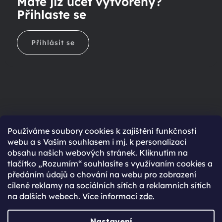
Máte již účet vytvořený?
Přihlaste se
Přihlásit se
Ještě nemáte účet?
Používáme soubory cookies k zajištění funkčnosti
webu a s Vaším souhlasem i mj. k personalizaci
Rychlejší nákup díky uloženým údajům
obsahu našich webových stránek. Kliknutím na
Přehled o stavu objednávky
tlačítko „Rozumím“ souhlasíte s využívaním cookies a
předáním údajů o chování na webu pro zobrazení
Kompletní historie objednávek
cílené reklamy na sociálních sítích a reklamních sítích
Speciální akce, novinky a slevy pro registrované
na dalších webech. Více informací
zde
.
REGISTROVAT SE
Nastavení