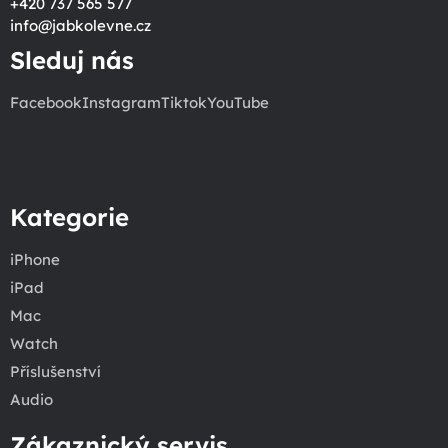
+420 737 565 577
info
@
jabkolevne.cz
Sleduj nás
Facebook
Instagram
Tiktok
YouTube
Kategorie
iPhone
iPad
Mac
Watch
Příslušenství
Audio
Zákaznický servis