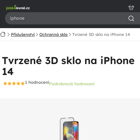
Přejít
na
obsah
Domů
Příslušenství
Ochranná skla
Tvrzené 3D sklo na iPhone 14
Tvrzené 3D sklo na iPhone
14
1 hodnocení
Podrobnosti hodnocení
Průměrné
hodnocení
produktu
je
5,0
z
5
hvězdiček.