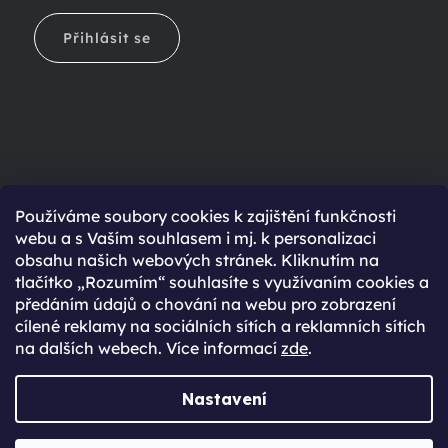
Přihlásit se
Ještě nemáte účet?
Používáme soubory cookies k zajištění funkčnosti
webu a s Vaším souhlasem i mj. k personalizaci
Rychlejší nákup díky uloženým údajům
obsahu našich webových stránek. Kliknutím na
Přehled o stavu objednávky
tlačítko „Rozumím“ souhlasíte s využívaním cookies a
předáním údajů o chování na webu pro zobrazení
Kompletní historie objednávek
cílené reklamy na sociálních sítích a reklamních sítích
Speciální akce, novinky a slevy pro registrované
na dalších webech. Více informací
zde
.
REGISTROVAT SE
Nastavení
Vytvořil Shoptet Premium