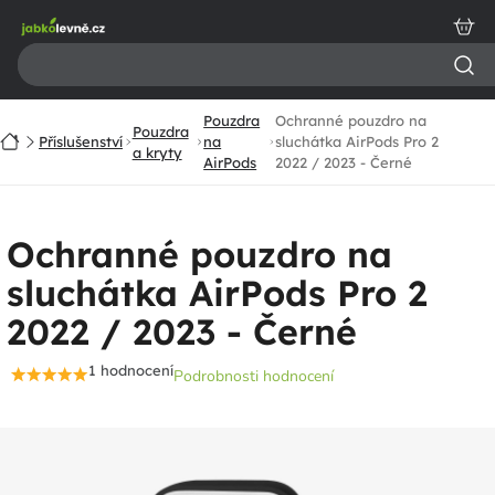
Přejít
na
obsah
Pouzdra
Ochranné pouzdro na
Pouzdra
Domů
Příslušenství
na
sluchátka AirPods Pro 2
a kryty
AirPods
2022 / 2023 - Černé
Ochranné pouzdro na
sluchátka AirPods Pro 2
2022 / 2023 - Černé
1 hodnocení
Podrobnosti hodnocení
Průměrné
hodnocení
produktu
je
5,0