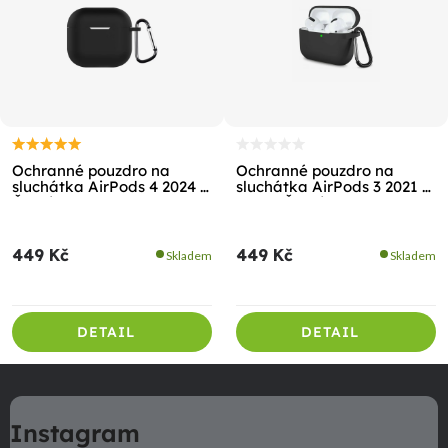
Ochranné pouzdro na
Ochranné pouzdro na
sluchátka AirPods 4 2024 -
sluchátka AirPods 3 2021 /
Černé
2022 - Černé
449 Kč
449 Kč
Skladem
Skladem
DETAIL
DETAIL
Z
á
Instagram
p