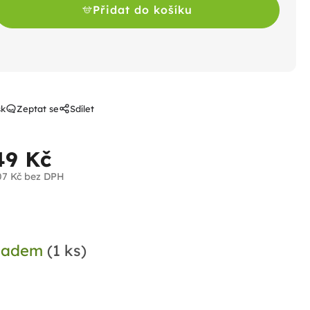
Přidat do košíku
sk
Zeptat se
Sdílet
49 Kč
07 Kč bez DPH
ná
a:
ladem
(1 ks)