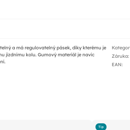
telný a má regulovatelný pásek, díky kterému je
Kategor
mu jizdnímu kolu. Gumový materiál je navíc
Záruka
:
ní.
EAN
:
Tip