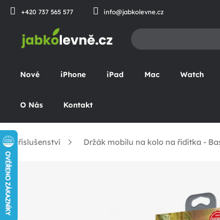
Přejít
+420 737 565 577
info@jabkolevne.cz
na
obsah
Nové
iPhone
iPad
Mac
Watch
O Nás
Kontakt
Příslušenství
Držák mobilu na kolo na řidítka - B
omů