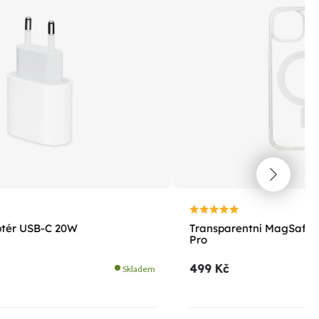
ptér USB-C 20W
Transparentní MagSafe k
Pro
499 Kč
Skladem