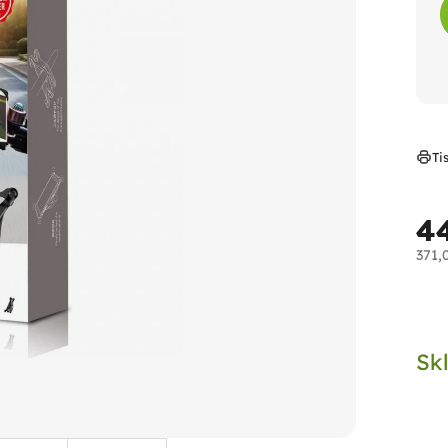
Ti
4
371,
Měr
cen
Sk