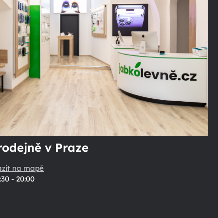
rodejně v Praze
azit na mapě
:30 - 20:00