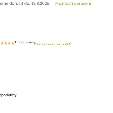
eme doručit do:
12.8.2026
Možnosti doručení
1 hodnocení
Podrobnosti hodnocení
Průměrné
hodnocení
produktu
je
5,0
z
5
hvězdiček.
specialisty