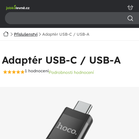
Přejít
na
obsah
Domů
Příslušenství
Adaptér USB-C / USB-A
Adaptér USB-C / USB-A
1 hodnocení
Podrobnosti hodnocení
Průměrné
hodnocení
produktu
je
5,0
z
5
hvězdiček.