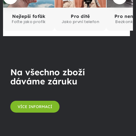
Nejlepší foťák
Pro dítě
Pro nen
Foťte jako profík
Jako první telefon
Bezkonku
Na všechno zboží
dáváme záruku
VÍCE INFORMACÍ