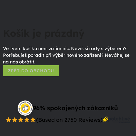
Košík je prázdný
Ve tvém košíku není zatím nic. Nevíš si rady s výběrem?
Potřebuješ poradit při výběr nového zařízení? Neváhej se
na nás obrátit.
ZPĚT DO OBCHODU
96% spokojených zákazníků
(Based on 2750 Reviews)