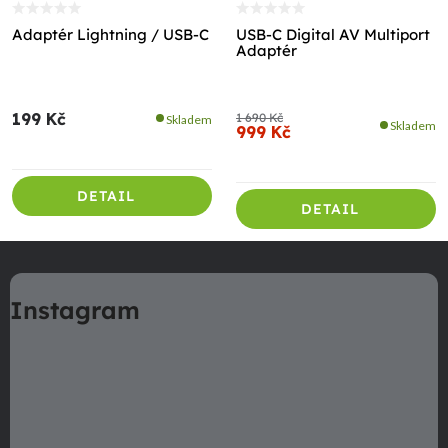
Adaptér Lightning / USB-C
USB-C Digital AV Multiport
Adaptér
199 Kč
1 690 Kč
Skladem
Skladem
999 Kč
DETAIL
DETAIL
Z
á
Instagram
p
a
t
í