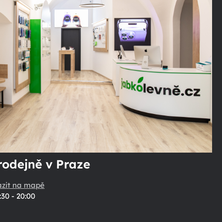
rodejně v Praze
azit na mapě
:30 - 20:00