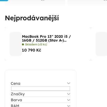
Nejprodávanější
MacBook Pro 13" 2020 i5 /
16GB / 512GB (Stav A-)
Vesmírně šedá
Skladem
(>5 ks)
10 790 Kč
P
o
Cena
s
t
Značky
Barva
r
RAM