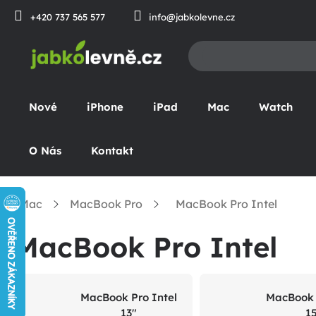
Přejít
+420 737 565 577
info@jabkolevne.cz
na
obsah
Nové
iPhone
iPad
Mac
Watch
O Nás
Kontakt
Mac
MacBook Pro
MacBook Pro Intel
omů
MacBook Pro Intel
MacBook Pro Intel
MacBook 
13"
1