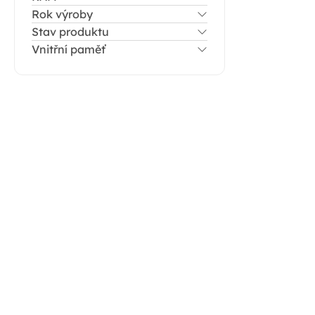
a
Rok výroby
n
Stav produktu
n
Vnitřní paměť
í
p
a
n
e
l