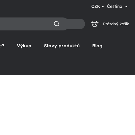
CZK
Čeština
Prázdný košík
NÁKUPNÍ
KOŠÍK
e?
Výkup
Stavy produktů
Blog