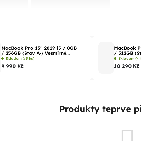
MacBook Pro 13" 2019 i5 / 8GB
MacBook Pr
/ 256GB (Stav A-) Vesmírné
/ 512GB (S
šedá
šedá
Skladem
(>5 ks)
Skladem
(4 
9 990 Kč
10 290 Kč
Produkty teprve p