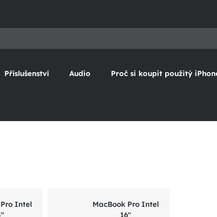
Příslušenství
Audio
Proč si koupit použitý iPhon
Pro Intel
MacBook Pro Intel
5"
16"