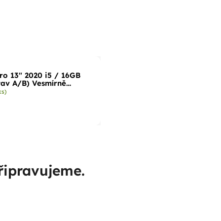
o 13" 2020 i5 / 16GB
tav A/B) Vesmírně
ks)
řipravujeme.