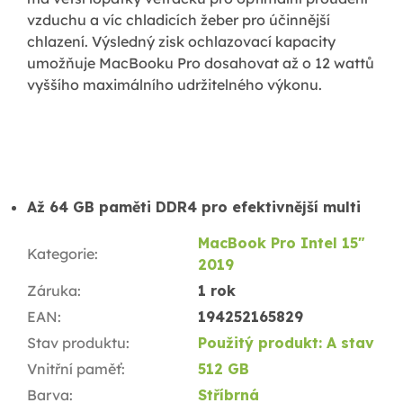
vzduchu a víc chladicích žeber pro účinnější
chlazení. Výsledný zisk ochlazovací kapacity
umožňuje MacBooku Pro dosahovat až o 12 wattů
vyššího maximálního udržitelného výkonu.
Až 64 GB paměti DDR4 pro efektivnější multi
MacBook Pro Intel 15"
Kategorie
:
2019
Záruka
:
1 rok
EAN
:
194252165829
Stav produktu
:
Použitý produkt: A stav
Vnitřní paměť
:
512 GB
Barva
:
Stříbrná