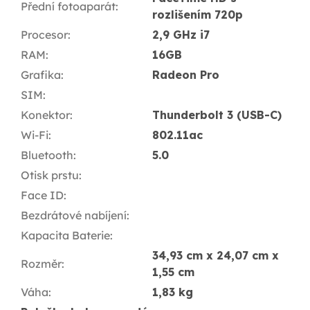
Přední fotoaparát
:
rozlišením 720p
Procesor
:
2,9 GHz i7
RAM
:
16GB
Grafika
:
Radeon Pro
SIM
:
Konektor
:
Thunderbolt 3 (USB-C)
Wi-Fi
:
802.11ac
Bluetooth
:
5.0
Otisk prstu
:
Face ID
:
Bezdrátové nabíjení
:
Kapacita Baterie
:
34,93 cm x 24,07 cm x
Rozměr
:
1,55 cm
Váha
:
1,83 kg