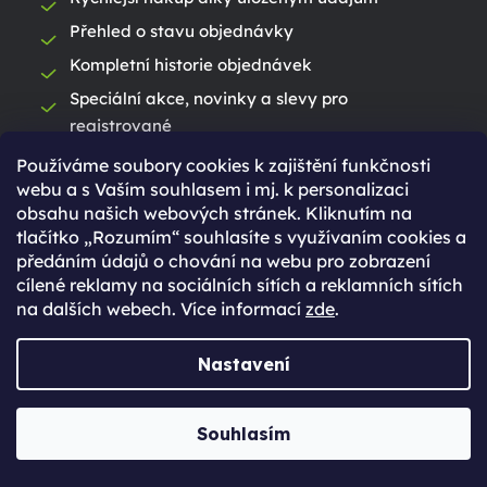
Přehled o stavu objednávky
Kompletní historie objednávek
Speciální akce, novinky a slevy pro
registrované
Používáme soubory cookies k zajištění funkčnosti
Máte již účet vytvořený?
webu a s Vaším souhlasem i mj. k personalizaci
Přihlaste se
obsahu našich webových stránek. Kliknutím na
tlačítko „Rozumím“ souhlasíte s využívaním cookies a
předáním údajů o chování na webu pro zobrazení
Přihlásit se
cílené reklamy na sociálních sítích a reklamních sítích
na dalších webech. Více informací
zde
.
Nastavení
Souhlasím
Ještě nemáte účet?