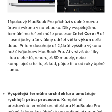
16palcový MacBook Pro přichází s úplně novou
úrovní výkonu v notebooku. Díky vyspělejšímu
termálnímu řešení může procesor
Intel Core i9
až
s osmi jádry a 16 vlákny udržet
větší výkon
delší
dobu. Přitom dosahuje až 2,1krát vyššího výkonu
než čtyřjádrový MacBook Pro. Ať vrstvíš desítky
stop a efektů, rendruješ 3D modely, nebo
kompiluješ a testuješ kód, půjde ti to od ruky úplně
samo.
Vyspělejší termální architektura umožňuje
rychlejší práci procesoru.
Kompletně
přestavěná termální architektura MacBooku Pro
má větší lopatky větráčků pro optimální proudění