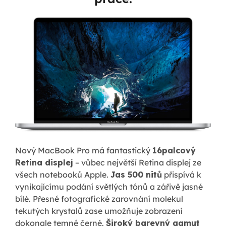
Nový MacBook Pro má fantastický
16palcový
Retina displej
– vůbec největší Retina displej ze
všech notebooků Apple.
Jas 500 nitů
přispívá k
vynikajícímu podání světlých tónů a zářivě jasné
bílé. Přesné fotografické zarovnání molekul
tekutých krystalů zase umožňuje zobrazení
dokonale temné černé.
Široký barevný gamut