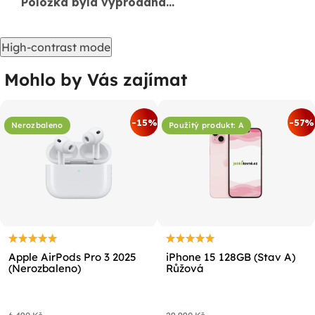
Položka byla vyprodána…
High-contrast mode
Mohlo by Vás zajímat
-15%
-57%
Nerozbaleno
Použitý produkt: A
Apple AirPods Pro 3 2025
iPhone 15 128GB (Stav A)
(Nerozbaleno)
Růžová