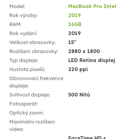
Model
:
MacBook Pro Intel
Rok výroby
:
2019
RAM
:
16GB
Rok vydání
:
2019
Velikost obrazovky
:
15"
Rozlišení obrazovky
:
2880 x 1800
Typ displeje
:
LED Retina displej
Hustota pixelů
:
220 ppi
Obnovovací frekvence
displeje
:
Svítivost displeje
:
500 Nitů
Fotoaparát
:
Optický zoom
:
Maximální rozlišení
videa
:
FaceTime HD s