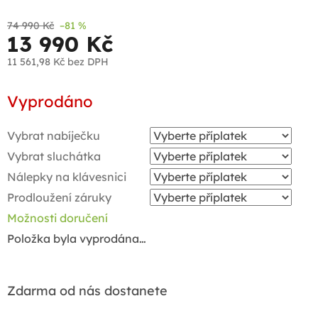
74 990 Kč
–81 %
13 990 Kč
11 561,98 Kč
bez DPH
Měrná
Vyprodáno
cena:
Vybrat nabíječku
Vybrat sluchátka
Nálepky na klávesnici
Prodloužení záruky
Možnosti doručení
Položka byla vyprodána…
Zdarma od nás dostanete