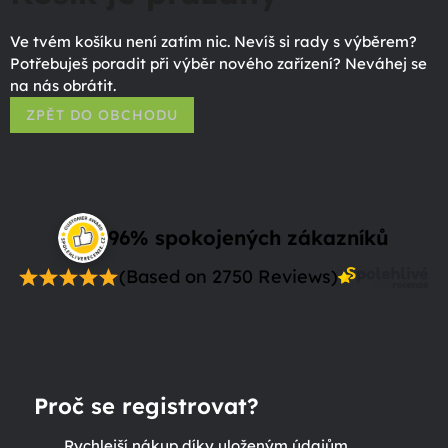
Ve tvém košíku není zatím nic. Nevíš si rady s výběrem?
Potřebuješ poradit při výběr nového zařízení? Neváhej se
na nás obrátit.
ZPĚT DO OBCHODU
96% spokojených zákazníků
(Based on 2750 Reviews)
Proč se registrovat?
Rychlejší nákup díky uloženým údajům