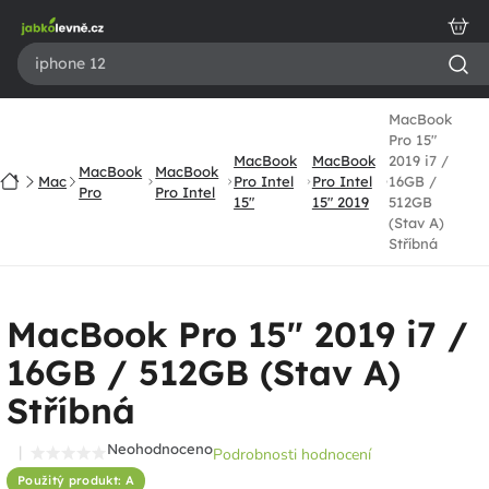
Přejít
na
obsah
MacBook
Pro 15"
MacBook
MacBook
2019 i7 /
MacBook
MacBook
Domů
Mac
Pro Intel
Pro Intel
16GB /
Pro
Pro Intel
15"
15" 2019
512GB
(Stav A)
Stříbná
MacBook Pro 15" 2019 i7 /
16GB / 512GB (Stav A)
Stříbná
Neohodnoceno
Podrobnosti hodnocení
Průměrné
Použitý produkt: A