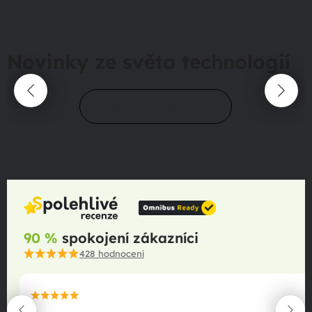
Novinky ze světa technologií
Přejít do magazínu
90 %
spokojení zákazníci
428
hodnocení
maximální spokojenost