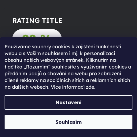
RATING TITLE
99 %
Používáme soubory cookies k zajištění funkčnosti
webu a s Vaším souhlasem i mj. k personalizaci
obsahu našich webových stránek. Kliknutím na
RATING PARAGRAPH
tlačítko „Rozumím“ souhlasíte s využívaním cookies a
předáním údajů o chování na webu pro zobrazení
RATING CTA BTN
cílené reklamy na sociálních sítích a reklamních sítích
na dalších webech. Více informací
zde
.
Nastavení
Souhlasím
Košík je prázdný