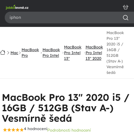
Přejít
na
obsah
MacBook
Pro 13"
2020 i5 /
MacBook
MacBook
MacBook
MacBook
16GB /
Domů
Mac
Pro Intel
Pro Intel
Pro
Pro Intel
512GB
13"
13" 2020
(Stav A-)
Vesmírně
šedá
MacBook Pro 13" 2020 i5 /
16GB / 512GB (Stav A-)
Vesmírně šedá
4 hodnocení
Podrobnosti hodnocení
Průměrné