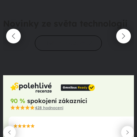
Novinky ze světa technologií
Přejít do magazínu
90 %
spokojení zákazníci
428
hodnocení
maximální spokojenost