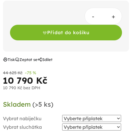
Přidat do košíku
Tisk
Zeptat se
Sdílet
44 625 Kč
–75 %
10 790 Kč
10 790 Kč
bez DPH
Měrná
Skladem
(>5 ks)
cena:
Vybrat nabíječku
Vybrat sluchátka