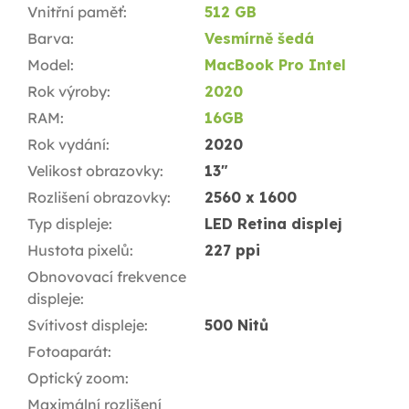
Vnitřní paměť
:
512 GB
Barva
:
Vesmírně šedá
Model
:
MacBook Pro Intel
Rok výroby
:
2020
RAM
:
16GB
Rok vydání
:
2020
Velikost obrazovky
:
13"
Rozlišení obrazovky
:
2560 x 1600
Typ displeje
:
LED Retina displej
Hustota pixelů
:
227 ppi
Obnovovací frekvence
displeje
:
Svítivost displeje
:
500 Nitů
Fotoaparát
:
Optický zoom
:
Maximální rozlišení