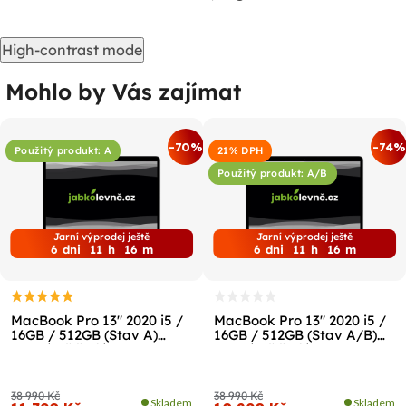
High-contrast mode
Mohlo by Vás zajímat
%
-70%
-74%
Použitý produkt: A
21% DPH
Použitý produkt: A/B
Jarní výprodej ještě
Jarní výprodej ještě
6
dni
11
h
16
m
6
dni
11
h
16
m
MacBook Pro 13" 2020 i5 /
MacBook Pro 13" 2020 i5 /
16GB / 512GB (Stav A)
16GB / 512GB (Stav A/B)
Vesmírně šedá
Vesmírně šedá
38 990 Kč
38 990 Kč
Skladem
Skladem