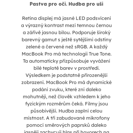
Pastva pro oči. Hudba pro uši
Retina displej má jasné LED podsvícení
a výrazný kontrast mezi temnou černou
a zářivě jasnou bílou. Podporuje široký
barevný gamut s ještě sytějšími odstíny
zelené a červené než sRGB. A každý
MacBook Pro má technologii True Tone.
Ta automaticky přizpůsobuje vyvážení
bílé teplotě barev v prostředí.
Výsledkem je podstatně přirozenější
zobrazení. MacBook Pro má dynamické
podání zvuku, které zní daleko
mohutněji, než člověk vzhledem k jeho
fyzickým rozměrům čeká. Filmy jsou
působivější. Hudba zaplní celou
místnost. A tři zabudované mikrofony
pomocí směrových paprsků daleko
jasněji zachycují hlas při hovorech na