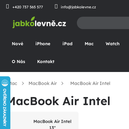
Přejít
+420 737 565 577
info@jabkolevne.cz
na
obsah
Nové
iPhone
iPad
Mac
Watch
O Nás
Kontakt
Mac
MacBook Air
MacBook Air Intel
omů
MacBook Air Intel
MacBook Air Intel
13"