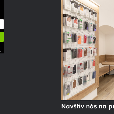
.
ů
Navštiv nás na p