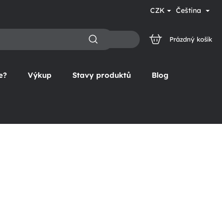
CZK
Čeština
Prázdný košík
NÁKUPNÍ
KOŠÍK
e?
Výkup
Stavy produktů
Blog