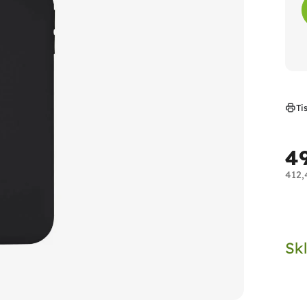
Ti
4
412,
Měr
cen
Sk