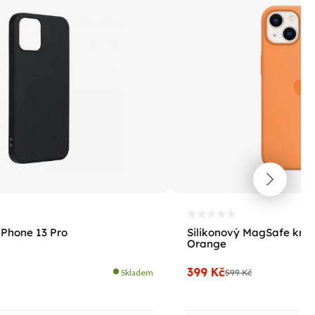
iPhone 13 Pro
Silikonový MagSafe kryt 
Orange
399 Kč
Skladem
599 Kč