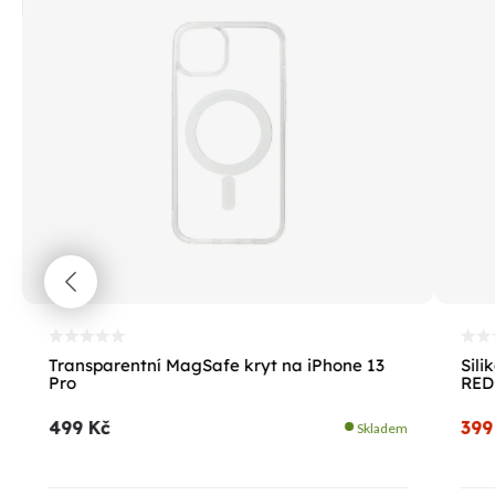
%
Transparentní MagSafe kryt na iPhone 13
Sili
Pro
RED
499 Kč
399
Skladem