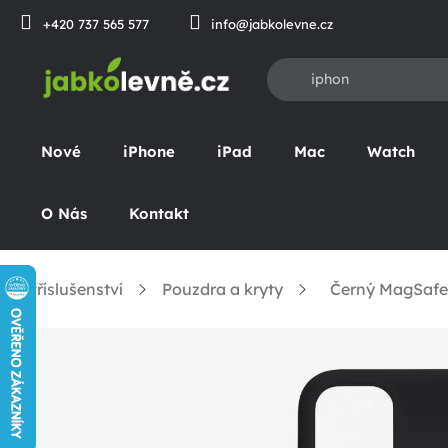
Přejít
+420 737 565 577
info@jabkolevne.cz
na
obsah
Nové
iPhone
iPad
Mac
Watch
O Nás
Kontakt
Příslušenství
Pouzdra a kryty
Černý MagSafe 
omů