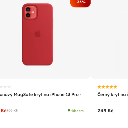
-33%
konový MagSafe kryt na iPhone 13 Pro -
Černý kryt na 
 Kč
249 Kč
599 Kč
Skladem