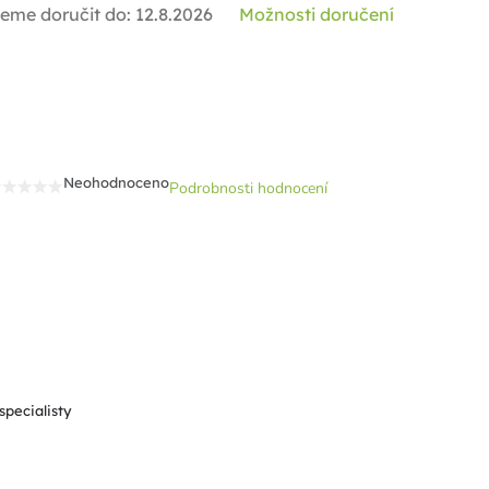
eme doručit do:
12.8.2026
Možnosti doručení
Neohodnoceno
Podrobnosti hodnocení
Průměrné
hodnocení
produktu
je
0,0
z
5
hvězdiček.
specialisty