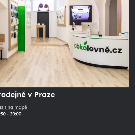
rodejně v Praze
azit na mapě
:30 - 20:00