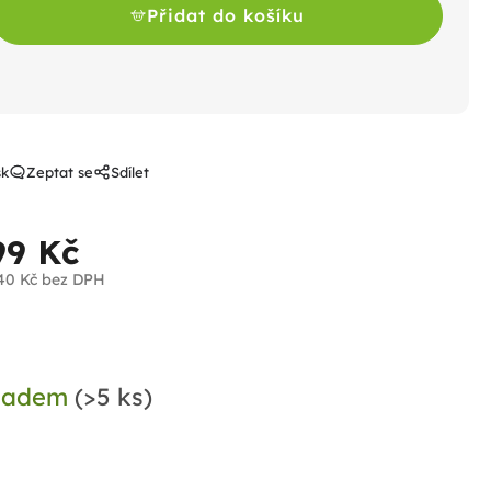
Přidat do košíku
sk
Zeptat se
Sdílet
99 Kč
40 Kč bez DPH
ná
a:
ladem
(>5 ks)