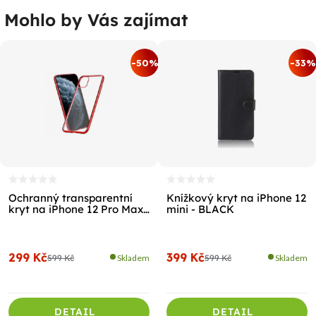
Mohlo by Vás zajímat
%
-50%
-33%
Ochranný transparentní
Knížkový kryt na iPhone 12
kryt na iPhone 12 Pro Max
mini - BLACK
- RED
299 Kč
399 Kč
599 Kč
Skladem
599 Kč
Skladem
DETAIL
DETAIL