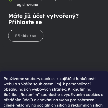
registrované
Máte již účet vytvořený?
Přihlaste se
Přihlásit se
Ještě nemáte účet?
Používáme soubory cookies k zajištění funkčnosti
webu a s Vaším souhlasem i mj. k personalizaci
Rychlejší nákup díky uloženým údajům
obsahu našich webových stránek. Kliknutím na
Přehled o stavu objednávky
tlačítko „Rozumím“ souhlasíte s využívaním cookies a
předáním údajů o chování na webu pro zobrazení
Kompletní historie objednávek
cílené reklamy na sociálních sítích a reklamních sítích
Speciální akce, novinky a slevy pro registrované