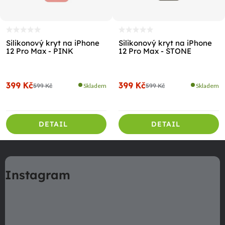
Silikonový kryt na iPhone
Silikonový kryt na iPhone
12 Pro Max - PINK
12 Pro Max - STONE
399 Kč
399 Kč
599 Kč
Skladem
599 Kč
Skladem
DETAIL
DETAIL
Z
á
Instagram
p
a
t
í