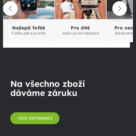
Nejlepší foťák
Pro dítě
Pro nen
Foťte jako profík
Jako první telefon
Bezkonku
Na všechno zboží
dáváme záruku
VÍCE INFORMACÍ