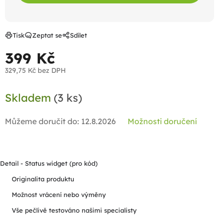
Tisk
Zeptat se
Sdílet
399 Kč
329,75 Kč bez DPH
Měrná
Skladem
(3 ks)
cena:
Můžeme doručit do:
12.8.2026
Možnosti doručení
Detail - Status widget (pro kód)
Originalita produktu
Možnost vrácení nebo výměny
Vše pečlivě testováno našimi specialisty