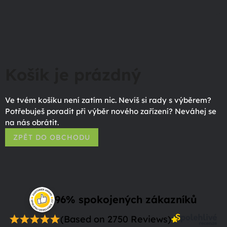
Košík je prázdný
Ve tvém košíku není zatím nic. Nevíš si rady s výběrem?
Potřebuješ poradit při výběr nového zařízení? Neváhej se
na nás obrátit.
ZPĚT DO OBCHODU
96% spokojených zákazníků
(Based on 2750 Reviews)