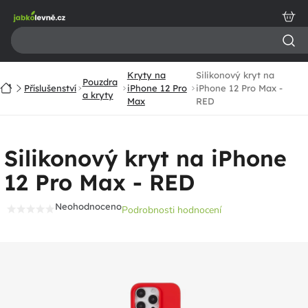
Přejít
na
obsah
Kryty na
Silikonový kryt na
Pouzdra
Domů
Příslušenství
iPhone 12 Pro
iPhone 12 Pro Max -
a kryty
Max
RED
Silikonový kryt na iPhone
12 Pro Max - RED
Neohodnoceno
Podrobnosti hodnocení
Průměrné
hodnocení
produktu
je
0,0
z