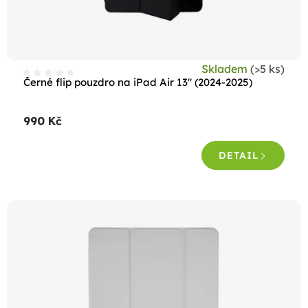
u
k
t
Skladem
(>5 ks)
ů
Černé flip pouzdro na iPad Air 13" (2024-2025)
990 Kč
DETAIL