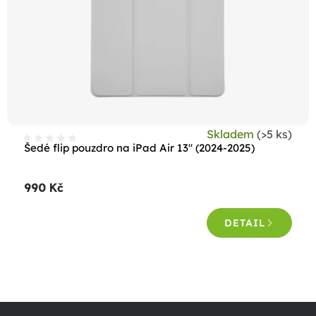
Skladem
(>5 ks)
Šedé flip pouzdro na iPad Air 13" (2024-2025)
990 Kč
DETAIL
O
v
Z