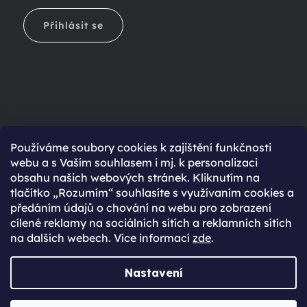
Přihlásit se
Ještě nemáte účet?
Používáme soubory cookies k zajištění funkčnosti
webu a s Vaším souhlasem i mj. k personalizaci
Rychlejší nákup díky uloženým údajům
obsahu našich webových stránek. Kliknutím na
Přehled o stavu objednávky
tlačítko „Rozumím“ souhlasíte s využívaním cookies a
předáním údajů o chování na webu pro zobrazení
Kompletní historie objednávek
cílené reklamy na sociálních sítích a reklamních sítích
Speciální akce, novinky a slevy pro registrované
na dalších webech. Více informací
zde
.
REGISTROVAT SE
Nastavení
Vytvořil Shoptet Premium