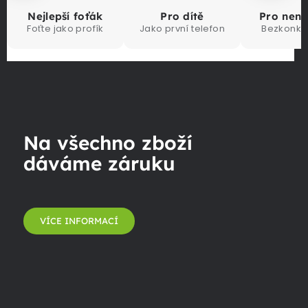
Nejlepší foťák
Pro dítě
Pro nen
Foťte jako profík
Jako první telefon
Bezkonku
Na všechno zboží
dáváme záruku
VÍCE INFORMACÍ