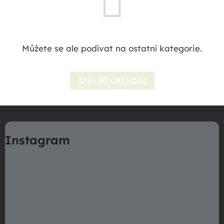
Můžete se ale podívat na ostatní kategorie.
ZPĚT DO OBCHODU
Z
á
Instagram
p
a
t
í