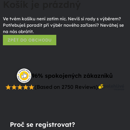
Košík je prázdný
Ve tvém košíku není zatím nic. Nevíš si rady s výběrem?
Potřebuješ poradit při výběr nového zařízení? Neváhej se
na nás obrátit.
ZPĚT DO OBCHODU
96% spokojených zákazníků
(Based on 2750 Reviews)
Proč se registrovat?