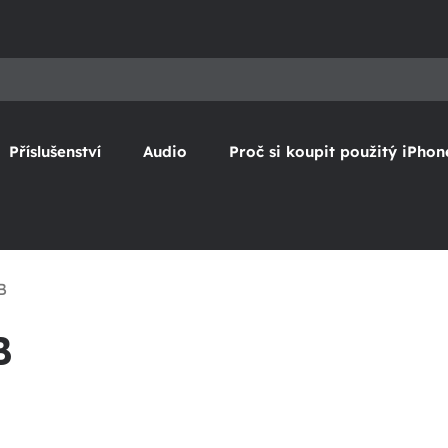
Příslušenství
Audio
Proč si koupit použitý iPhon
B
B