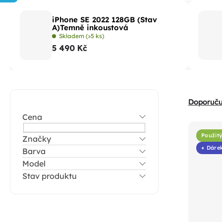
iPhone SE 2022 128GB (Stav
A)Temně inkoustová
Skladem
(>5 ks)
5 490 Kč
P
Ř
Doporuč
o
a
Cena
s
V
z
t
Použitý
Značky
ý
e
+ Dáre
Barva
r
p
n
Model
a
i
í
Stav produktu
n
s
p
n
p
r
í
r