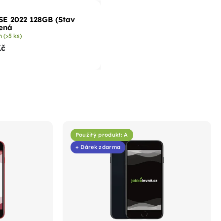
SE 2022 128GB (Stav
ená
m
(>5 ks)
Kč
Použitý produkt: A
+ Dárek zdarma