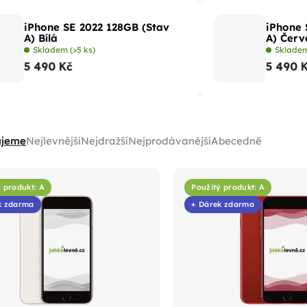
iPhone SE 2022 128GB (Stav
iPhone 
A) Bílá
A) Červ
Skladem
(>5 ks)
Sklade
5 490 Kč
5 490 
ujeme
Nejlevnější
Nejdražší
Nejprodávanější
Abecedně
 produkt: A
Použitý produkt: A
k zdarma
+ Dárek zdarma