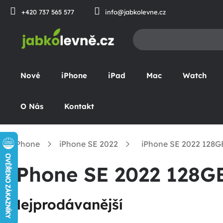
Přejít
+420 737 565 577
info@jabkolevne.cz
na
obsah
Nové
iPhone
iPad
Mac
Watch
O Nás
Kontakt
iPhone
iPhone SE 2022
iPhone SE 2022 128G
omů
iPhone SE 2022 128G
Nejprodávanější