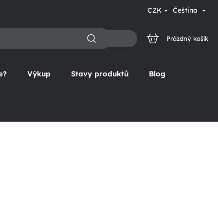
CZK
Čeština
Prázdný košík
NÁKUPNÍ
KOŠÍK
e?
Výkup
Stavy produktů
Blog