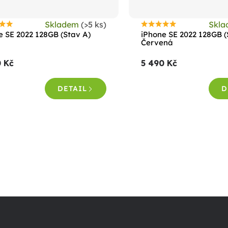
Skladem
(>5 ks)
Skl
růměrné
Průměrné
e SE 2022 128GB (Stav A)
iPhone SE 2022 128GB (
odnocení
hodnocení
Červená
roduktu
produktu
0 Kč
5 490 Kč
e
je
,6
4,7
DETAIL
D
z
5
vězdiček.
hvězdiček.