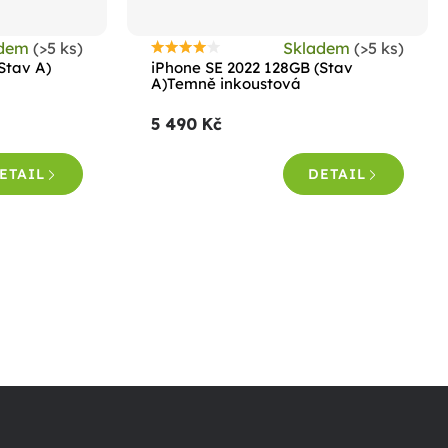
adem
(>5 ks)
Skladem
(>5 ks)
Průměrné
Stav A)
iPhone SE 2022 128GB (Stav
hodnocení
A)Temně inkoustová
produktu
5 490 Kč
je
4,4
ETAIL
DETAIL
z
5
hvězdiček.