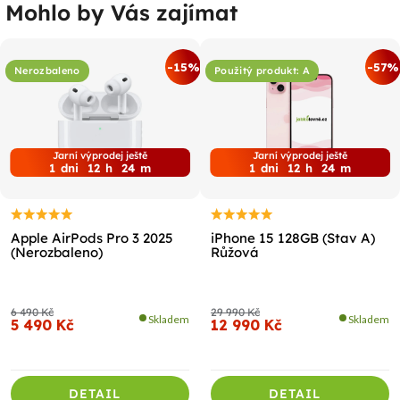
Mohlo by Vás zajímat
-15%
-57%
Nerozbaleno
Použitý produkt: A
Jarní výprodej ještě
Jarní výprodej ještě
1
dni
12
h
24
m
1
dni
12
h
24
m
Apple AirPods Pro 3 2025
iPhone 15 128GB (Stav A)
(Nerozbaleno)
Růžová
6 490 Kč
29 990 Kč
Skladem
Skladem
5 490 Kč
12 990 Kč
DETAIL
DETAIL