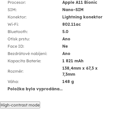
Procesor
:
Apple A11 Bionic
SIM
:
Nano-SIM
Konektor
:
Lightning konektor
Wi-Fi
:
802.11ac
Bluetooth
:
5.0
Otisk prstu
:
Ano
Face ID
:
Ne
Bezdrátové nabíjení
:
Ano
Kapacita Baterie
:
1 821 mAh
138,4mm x 67,3 x
Rozměr
:
7,3mm
Váha
:
148 g
Položka byla vyprodána…
High-contrast mode