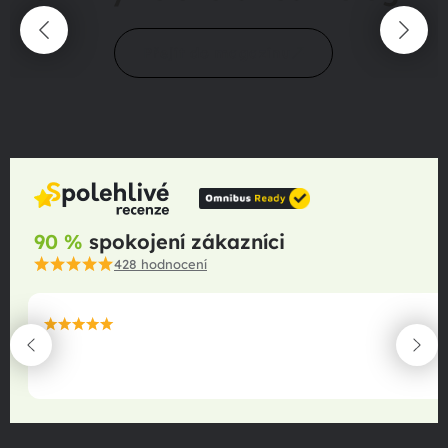
Přejít do magazínu
90 %
spokojení zákazníci
428
hodnocení
maximální spokojenost
22.06.2025