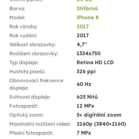
Barva
:
Stříbrná
Model
:
iPhone 8
Rok výroby
:
2017
Rok vydání
:
2017
Velikost obrazovky
:
4,7"
Rozlišení obrazovky
:
1334x750
Typ displeje
:
Retina HD LCD
Hustota pixelů
:
326 ppi
Obnovovací frekvence
60 Hz
displeje
:
Svítivost displeje
:
625 Nitů
Fotoaparát
:
12 MPx
Optický zoom
:
5× digitální zoom
Maximální rozlišení videa
:
2160p (3840×2160)
Přední fotoaparát
:
7 MPx