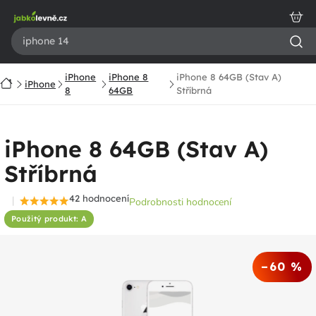
Přejít
na
obsah
iPhone
iPhone 8
iPhone 8 64GB (Stav A)
Domů
iPhone
8
64GB
Stříbrná
iPhone 8 64GB (Stav A)
Stříbrná
42 hodnocení
Podrobnosti hodnocení
Průměrné
Použitý produkt: A
hodnocení
produktu
je
–60 %
4,6
z
5