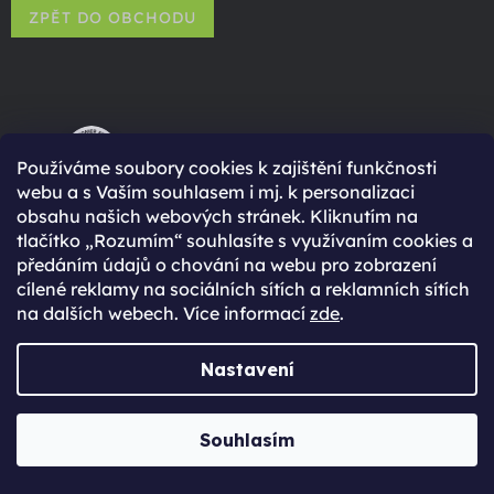
ZPĚT DO OBCHODU
96% spokojených zákazníků
Používáme soubory cookies k zajištění funkčnosti
webu a s Vaším souhlasem i mj. k personalizaci
(Based on 2750 Reviews)
obsahu našich webových stránek. Kliknutím na
tlačítko „Rozumím“ souhlasíte s využívaním cookies a
předáním údajů o chování na webu pro zobrazení
cílené reklamy na sociálních sítích a reklamních sítích
na dalších webech. Více informací
zde
.
Proč se registrovat?
Nastavení
Rychlejší nákup díky uloženým údajům
Přehled o stavu objednávky
Souhlasím
Kompletní historie objednávek
Speciální akce, novinky a slevy pro