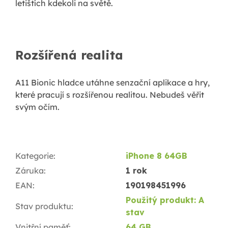
letištích kdekoli na světě.
Rozšířená realita
A11 Bionic hladce utáhne senzační aplikace a hry,
které pracují s rozšířenou realitou. Nebudeš věřit
svým očím.
Kategorie
:
iPhone 8 64GB
Záruka
:
1 rok
EAN
:
190198451996
Použitý produkt: A
Stav produktu
:
stav
Vnitřní paměť
:
64 GB