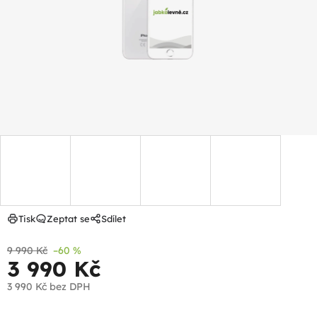
hvězdiček.
Tisk
Zeptat se
Sdílet
9 990 Kč
–60 %
3 990 Kč
3 990 Kč
bez DPH
Měrná