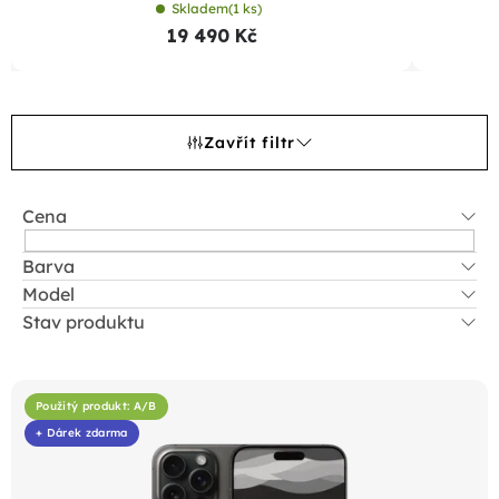
Skladem
(1 ks)
19 490 Kč
Zavřít filtr
Cena
Barva
Model
Stav produktu
V
ý
Použitý produkt: A/B
p
+ Dárek zdarma
i
s