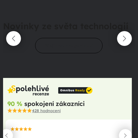
Novinky ze světa technologií
Přejít do magazínu
90 %
spokojení zákazníci
428
hodnocení
maximální spokojenost