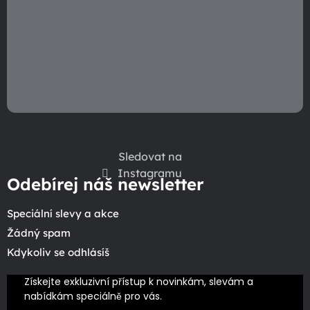
ý
p
i
s
u
Sledovat na
Instagramu
Odebírej náš newsletter
Speciální slevy a akce
Žádný spam
Kdykoliv se odhlásíš
Získejte exkluzivní přístup k novinkám, slevám a 
nabídkám speciálně pro vás.