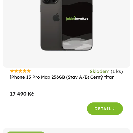
p
r
o
d
u
k
t
ů
Skladem
(1 ks)
Průměrné
iPhone 15 Pro Max 256GB (Stav A/B) Černý titan
hodnocení
produktu
17 490 Kč
je
4,7
DETAIL
z
5
hvězdiček.