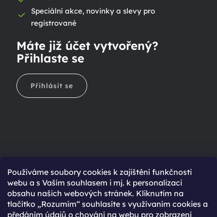
Speciální akce, novinky a slevy pro
registrované
Máte již účet vytvořený?
Přihlaste se
Přihlásit se
Ještě nemáte účet?
Používáme soubory cookies k zajištění funkčnosti
webu a s Vaším souhlasem i mj. k personalizaci
Rychlejší nákup díky uloženým údajům
obsahu našich webových stránek. Kliknutím na
Přehled o stavu objednávky
tlačítko „Rozumím“ souhlasíte s využívaním cookies a
předáním údajů o chování na webu pro zobrazení
Kompletní historie objednávek