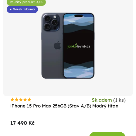
Použitý produkt: A/B
+ Dárek zdarma
Skladem
(1 ks)
Průměrné
iPhone 15 Pro Max 256GB (Stav A/B) Modrý titan
hodnocení
produktu
17 490 Kč
je
4,6