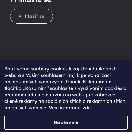
Přihlásit se
Ještě nemáte účet?
Používáme soubory cookies k zajištění funkčnosti
webu a s Vaším souhlasem i mj. k personalizaci
Rychlejší nákup díky uloženým údajům
obsahu našich webových stránek. Kliknutím na
Přehled o stavu objednávky
tlačítko „Rozumím“ souhlasíte s využívaním cookies a
předáním údajů o chování na webu pro zobrazení
Kompletní historie objednávek
cílené reklamy na sociálních sítích a reklamních sítích
Speciální akce, novinky a slevy pro registrované
na dalších webech. Více informací
zde
.
REGISTROVAT SE
Nastavení