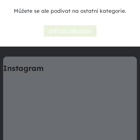
Můžete se ale podívat na ostatní kategorie.
ZPĚT DO OBCHODU
Z
á
Instagram
p
a
t
í