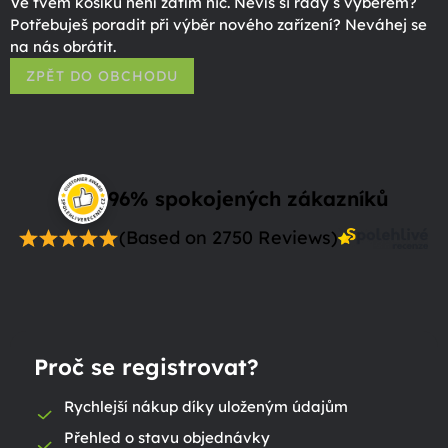
Ve tvém košíku není zatím nic. Nevíš si rady s výběrem?
Potřebuješ poradit při výběr nového zařízení? Neváhej se
na nás obrátit.
ZPĚT DO OBCHODU
96% spokojených zákazníků
(Based on 2750 Reviews)
Proč se registrovat?
Rychlejší nákup díky uloženým údajům
Přehled o stavu objednávky