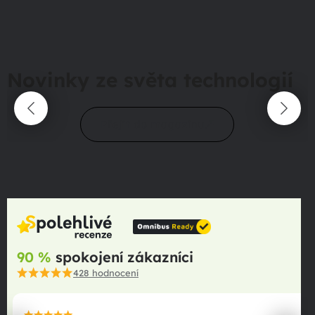
Novinky ze světa technologií
Přejít do magazínu
90 %
spokojení zákazníci
428
hodnocení