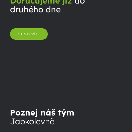
Doručujeme již
do
druhého dne
ZJISTI VÍCE
Poznej náš tým
Jabkolevně