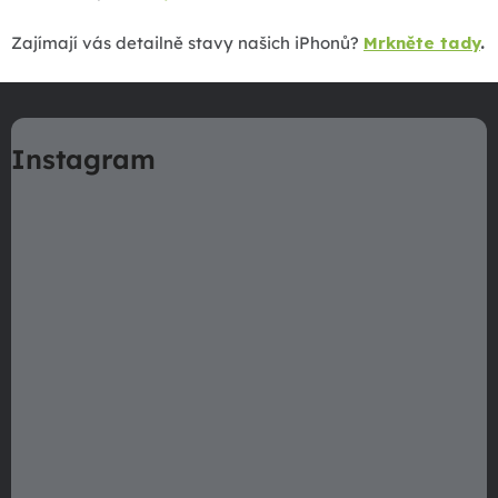
Zajímají vás detailně stavy našich iPhonů?
Mrkněte tady
.
Z
á
Instagram
p
a
t
í