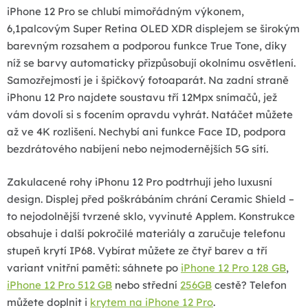
iPhone 12 Pro se chlubí mimořádným výkonem,
6,1palcovým Super Retina OLED XDR displejem se širokým
barevným rozsahem a podporou funkce True Tone, díky
níž se barvy automaticky přizpůsobují okolnímu osvětlení.
Samozřejmostí je i špičkový fotoaparát. Na zadní straně
iPhonu 12 Pro najdete soustavu tří 12Mpx snímačů, jež
vám dovolí si s focením opravdu vyhrát. Natáčet můžete
až ve 4K rozlišení. Nechybí ani funkce Face ID, podpora
bezdrátového nabíjení nebo nejmodernějších 5G sítí.
Zakulacené rohy iPhonu 12 Pro podtrhují jeho luxusní
design. Displej před poškrábáním chrání Ceramic Shield –
to nejodolnější tvrzené sklo, vyvinuté Applem. Konstrukce
obsahuje i další pokročilé materiály a zaručuje telefonu
stupeň krytí IP68. Vybírat můžete ze čtyř barev a tří
variant vnitřní paměti: sáhnete po
iPhone 12 Pro 128 GB
,
iPhone 12 Pro 512 GB
nebo střední
256GB
cestě? Telefon
můžete doplnit i
krytem na iPhone 12 Pro
.