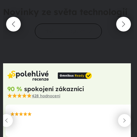
Novinky ze světa technologií
Přejít do magazínu
90 %
spokojení zákazníci
428
hodnocení
maximální spokojenost
22.06.2025