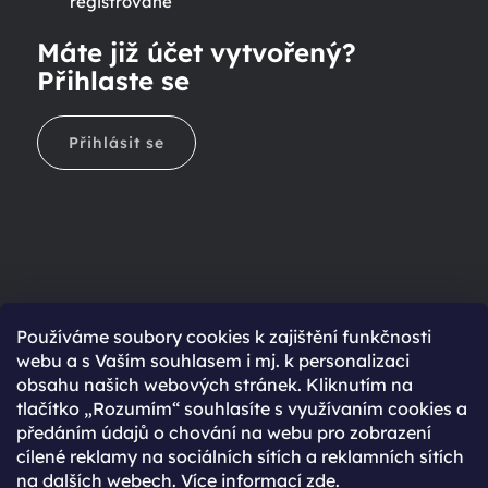
registrované
Máte již účet vytvořený?
Přihlaste se
Přihlásit se
Ještě nemáte účet?
Používáme soubory cookies k zajištění funkčnosti
webu a s Vaším souhlasem i mj. k personalizaci
Rychlejší nákup díky uloženým údajům
obsahu našich webových stránek. Kliknutím na
Přehled o stavu objednávky
tlačítko „Rozumím“ souhlasíte s využívaním cookies a
předáním údajů o chování na webu pro zobrazení
Kompletní historie objednávek
cílené reklamy na sociálních sítích a reklamních sítích
Speciální akce, novinky a slevy pro registrované
na dalších webech. Více informací
zde
.