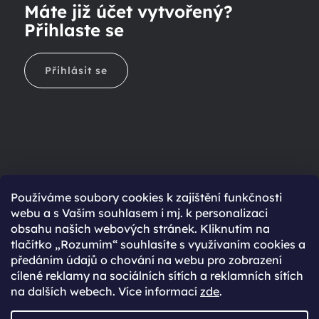
Máte již účet vytvořený?
Přihlaste se
Přihlásit se
Ještě nemáte účet?
Používáme soubory cookies k zajištění funkčnosti
webu a s Vaším souhlasem i mj. k personalizaci
Rychlejší nákup díky uloženým údajům
obsahu našich webových stránek. Kliknutím na
Přehled o stavu objednávky
tlačítko „Rozumím“ souhlasíte s využívaním cookies a
předáním údajů o chování na webu pro zobrazení
Kompletní historie objednávek
cílené reklamy na sociálních sítích a reklamních sítích
Speciální akce, novinky a slevy pro registrované
na dalších webech. Více informací
zde
.
REGISTROVAT SE