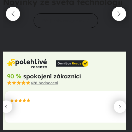
Novinky ze světa technologií
Přejít do magazínu
90 %
spokojení zákazníci
428
hodnocení
maximální spokojenost
22.06.2025