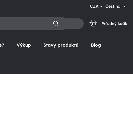
CZK
Čeština
Prázdný košík
NÁKUPNÍ
KOŠÍK
e?
Výkup
Stavy produktů
Blog