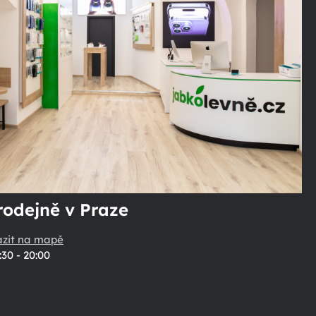
rodejně v Praze
azit na mapě
:30 - 20:00