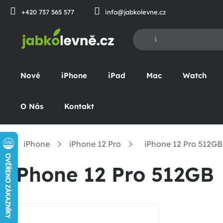
Přejít
+420 737 565 577
info@jabkolevne.cz
na
obsah
Nové
iPhone
iPad
Mac
Watch
O Nás
Kontakt
iPhone
iPhone 12 Pro
iPhone 12 Pro 512GB
Domů
iPhone 12 Pro 512GB
P